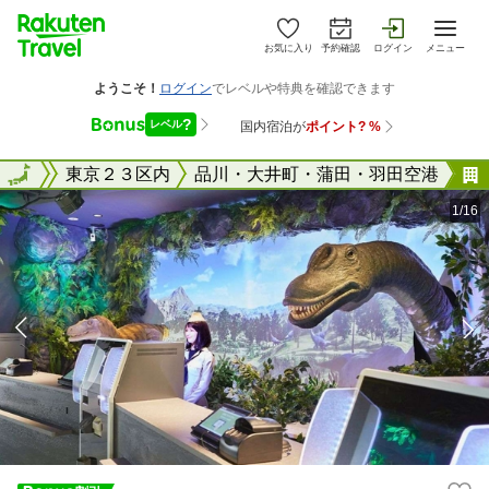
お気に入り
予約確認
ログイン
メニュー
東京都
全国
東京２３区内
品川・大井町・蒲田・羽田空港
1/16