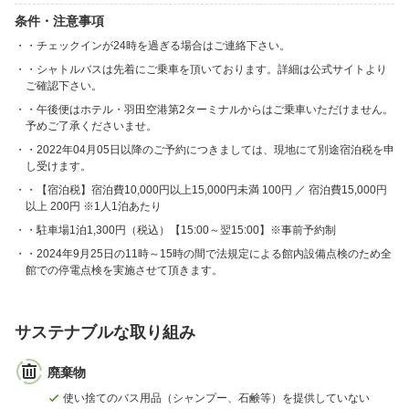
条件・注意事項
・チェックインが24時を過ぎる場合はご連絡下さい。
・シャトルバスは先着にご乗車を頂いております。詳細は公式サイトより
ご確認下さい。
・午後便はホテル・羽田空港第2ターミナルからはご乗車いただけません。
予めご了承くださいませ。
・2022年04月05日以降のご予約につきましては、現地にて別途宿泊税を申
し受けます。
・【宿泊税】宿泊費10,000円以上15,000円未満 100円 ／ 宿泊費15,000円
以上 200円 ※1人1泊あたり
・駐車場1泊1,300円（税込）【15:00～翌15:00】※事前予約制
・2024年9月25日の11時～15時の間で法規定による館内設備点検のため全
館での停電点検を実施させて頂きます。
サステナブルな取り組み
廃棄物
使い捨てのバス用品（シャンプー、石鹸等）を提供していない