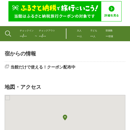
チェックイン
チェックアウト
大人
子ども
部屋数
--/--
--/--
--
--
--
〜
人
人
部屋
宿からの情報
当館だけで使える！クーポン配布中
地図・アクセス