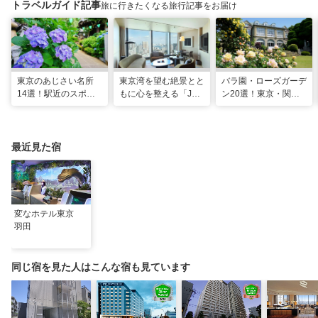
トラベルガイド記事
旅に行きたくなる旅行記事をお届け
東京のあじさい名所
東京湾を望む絶景とと
バラ園・ローズガーデ
14選！駅近のスポッ
もに心を整える「JW
ン20選！東京・関東
トや2026年見頃情報
マリオット・ホテル東
の名所をご紹介
も
京」でのマインドフル
な滞在
最近見た宿
変なホテル東京
羽田
同じ宿を見た人はこんな宿も見ています