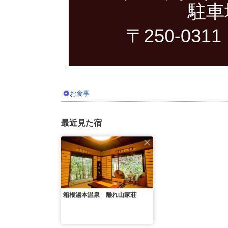
駐車
〒250-0
お食事
最近見た宿
箱根湯本温泉 離れ山家荘