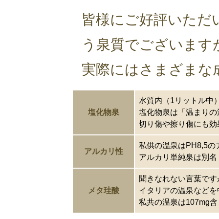
皆様にご好評いただ
う泉質でございます
実際にはさまざまな
水質内（1リットル中
塩化物泉
塩化物泉は「温まりの
切り傷や擦り傷にも効
私供の温泉はPH8,5
アルカリ性
アルカリ単純泉は別名
聞きなれない言葉です
メタ珪酸
イタリアの温泉などを
私共の温泉は107m