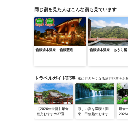
同じ宿を見た人はこんな宿も見ています
箱根湯本温泉 箱根藍瑠
箱根湯本温泉 あうら橘
トラベルガイド記事
旅に行きたくなる旅行記事をお
【2026年最新】鎌倉
涼しい夏を満喫！関
鎌倉
観光おすすめ37選！
東・甲信越のおすすめ
202
運気UP！グルメや絶
避暑地14選
ット1
景スポット、ロケ地も