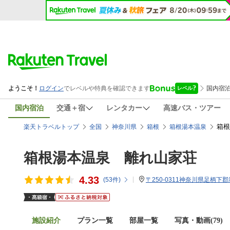
国内宿泊
交通＋宿
レンタカー
高速バス・ツアー
箱根
楽天トラベルトップ
全国
神奈川県
箱根
箱根湯本温泉
箱根湯本温泉 離れ山家荘
4.33
(
53
件)
〒250-0311神奈川県足柄下
施設紹介
プラン一覧
部屋一覧
写真・動画(79)