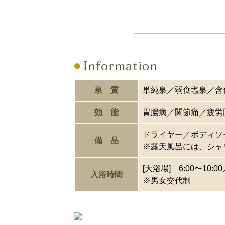
泉 質
単純泉／弱食塩泉／含
効 能
胃腸病／関節痛／疲労
ドライヤー／ボディソ
備 品
※露天風呂には、シャ
[大浴場] 6:00〜10:00
入浴時間
※男女交代制