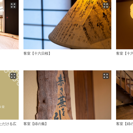
客室【十六日桜】
客室【十
ただける広
客室【緋の蕪】
客室【緋