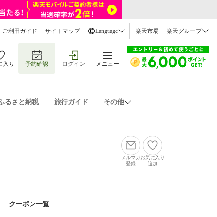
ご利用ガイド
サイトマップ
Language
楽天市場
楽天グループ
に入り
予約確認
ログイン
メニュー
ふるさと納税
旅行ガイド
その他
メルマガ
お気に入り
登録
追加
クーポン一覧