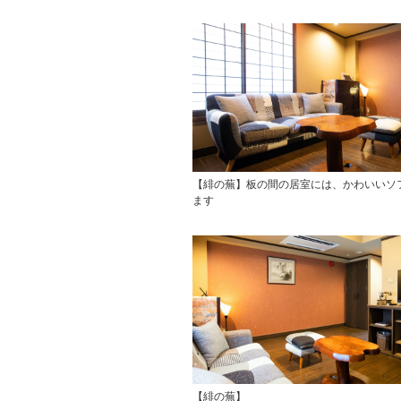
【緋の蕪】板の間の居室には、かわいいソ
ます
【緋の蕪】