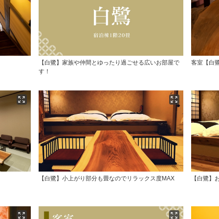
【白鷺】家族や仲間とゆったり過ごせる広いお部屋で
客室【白
す！
【白鷺】小上がり部分も畳なのでリラックス度MAX
【白鷺】