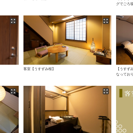
グでごろ
客室【うすずみ桜】
【うすず
なってお