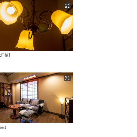
六日桜】
の蕪】