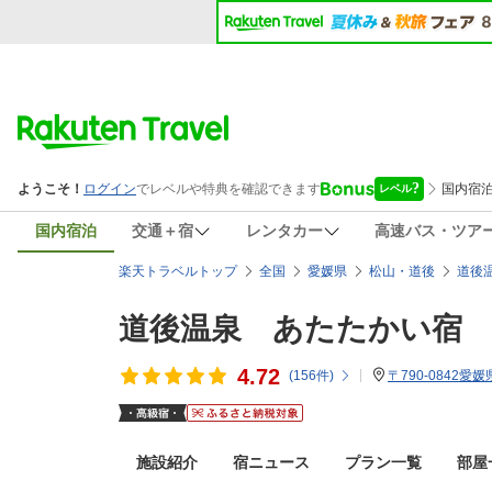
国内宿泊
交通＋宿
レンタカー
高速バス・ツア
楽天トラベルトップ
全国
愛媛県
松山・道後
道後
道後温泉 あたたかい宿
4.72
(
156
件)
〒790-0842愛
施設紹介
宿ニュース
プラン一覧
部屋