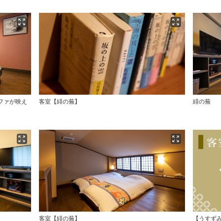
ファが映え
客室【緋の蕪】
緋の蕪
客室【緋の蕪】
【うすず