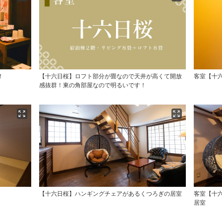
！
【十六日桜】ロフト部分が畳なので天井が高くて開放
客室【十
感抜群！東の角部屋なので明るいです！
【十六日桜】ハンギングチェアがあるくつろぎの居室
客室【十
居室