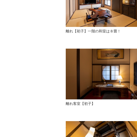
離れ【初子】一階の和室は８畳！
離れ客室【初子】