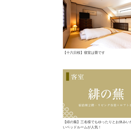
【十六日桜】寝室は畳です
【緋の蕪】三名様でもゆったりとお休みい
いベッドルームが人気！