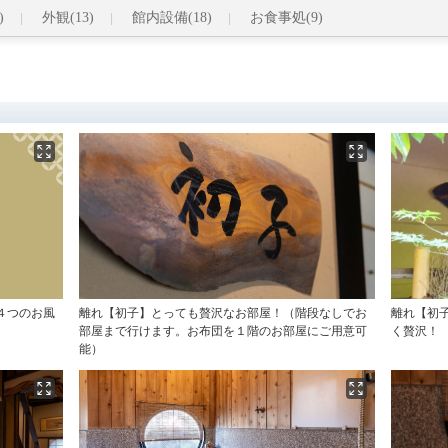
)
外観(13)
館内設備(18)
お食事処(9)
４つのお風
離れ【初子】とっても贅沢なお部屋！（階段なしでお
離れ【初
部屋まで行けます。お布団を１階のお部屋にご用意可
く贅沢！
能）