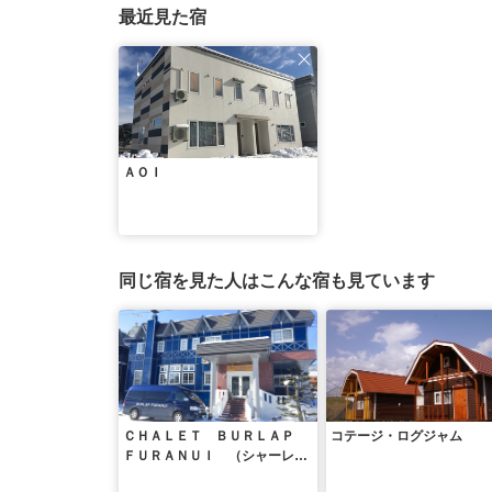
最近見た宿
ＡＯＩ
同じ宿を見た人はこんな宿も見ています
ＣＨＡＬＥＴ ＢＵＲＬＡＰ
コテージ・ログジャム
ＦＵＲＡＮＵＩ （シャーレ
バーラップ フラヌイ）