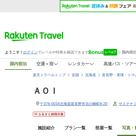
国内宿泊
交通＋宿
レンタカー
高速バス・ツア
楽天トラベルトップ
全国
北海道
富良野・美瑛・トマ
ＡＯＩ
〒076-0034北海道富良野市北の峰町8-20
サステナ
施設紹介
プラン一覧
部屋一覧
写真・動