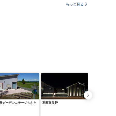
もっと見る
野ガーデンコテージちむと
石邸富良野
丘の宿 こえる