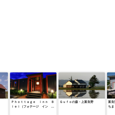
Ｐｈｏｔｔａｇｅ ｉｎｎ Ｂ
Ｇｕｆｏの森・上富良野
富良
ｉｅｉ（フォテージ イン ビ
ちま
エイ）