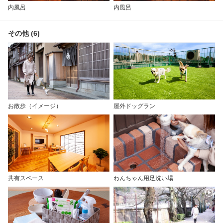
内風呂
内風呂
その他 (6)
お散歩（イメージ）
屋外ドッグラン
共有スペース
わんちゃん用足洗い場