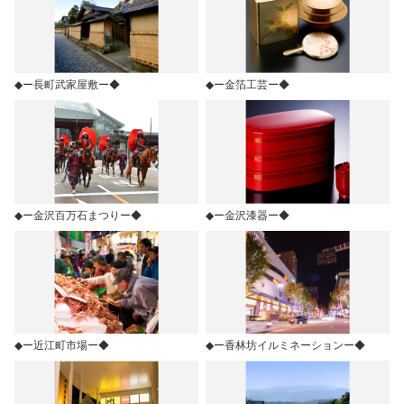
◆ー長町武家屋敷ー◆
◆ー金箔工芸ー◆
◆ー金沢百万石まつりー◆
◆ー金沢漆器ー◆
◆ー近江町市場ー◆
◆ー香林坊イルミネーションー◆