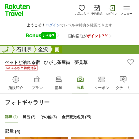
お気に入り
予約確認
ログイン
メニュー
全国
全国
石川県
金沢
ペットと泊れる宿 ひがし茶屋街
ペットと泊れる宿 ひがし茶屋街 夢見草
写真
施設紹介
プラン
部屋
クーポン
クチコミ
フォトギャラリー
部屋 (4)
風呂 (2)
その他 (6)
金沢観光名所 (25)
部屋 (4)