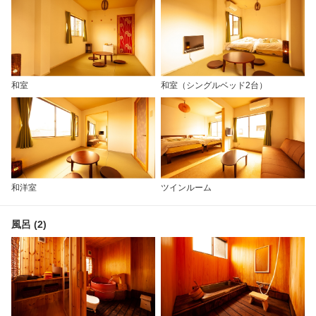
和室
和室（シングルベッド2台）
和洋室
ツインルーム
風呂 (2)