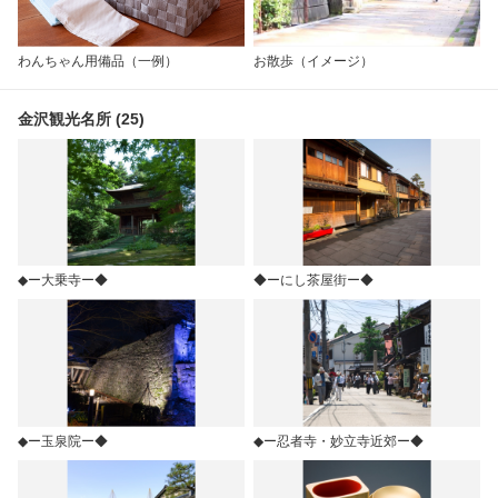
わんちゃん用備品（一例）
お散歩（イメージ）
金沢観光名所 (25)
◆ー大乗寺ー◆
◆ーにし茶屋街ー◆
◆ー玉泉院ー◆
◆ー忍者寺・妙立寺近郊ー◆