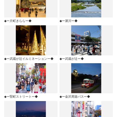
◆ー片町きららー◆
◆ー犀川ー◆
◆ー武蔵が辻イルミネーションー◆
◆ー武蔵が辻ー◆
◆ー竪町ストリートー◆
◆ー金沢周遊バスー◆