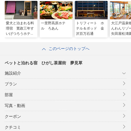
愛犬と泊まれる料
一里野高原ホテ
トリフィート ホ
大江戸温泉
理宿 寛政三年す
ル ろあん
テル＆ポッド 金
んわんリ
いげつろうホテル
沢百万石通
矢田屋松濤
このページのトップへ
ペットと泊れる宿 ひがし茶屋街 夢見草
施設紹介
プラン
部屋
写真・動画
クーポン
クチコミ