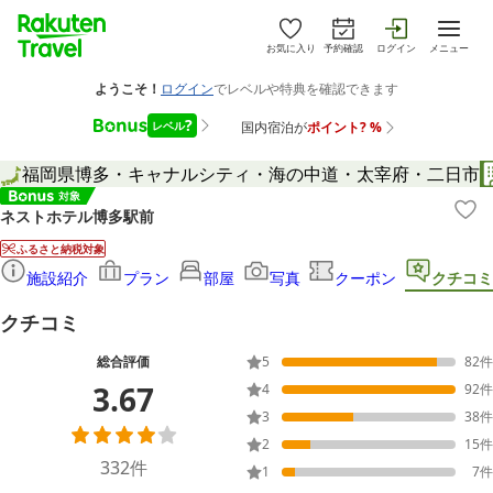
お気に入り
予約確認
ログイン
メニュー
福岡県
博多・キャナルシティ・海の中道・太宰府・二日市
ネストホテル博多駅前
ふるさと納税対象
施設紹介
プラン
部屋
写真
クーポン
クチコミ
クチコミ
総合評価
5
82
件
3.67
4
92
件
3
38
件
2
15
件
332
件
1
7
件