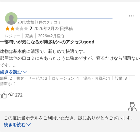
お詫び申し上げます。

2026-02-03
いただいたご意見は真摯に受け止め、混雑時のご案内や対応方法の
改善に努めてまいります。

20代
/
女性
|
1
件のクチコミ
2
2026年2月22日
投稿
貴重なご意見をお寄せいただき、誠にありがとうございました。
レジャー
家族
2026年2月
宿泊
ネストホテル博多駅前
一部匂いが気になるが博多駅へのアクセスgood
2026-01-04
建物は基本的に清潔で、新しめで快適です。

部屋は他の口コミにもあったように狭めですが、寝るだけなら問題ない
です。

博多駅へのアクセスがよく、便利でした。

続きを読む
|
|
|
|
|
部屋
:
2
接客・サービス
:
3
ロケーション
:
4
温泉・お風呂
:
1
設備
:
3
清潔さ
:
2
ただ、私はバスルームとエアコンの匂いが気になります。

到着後すぐにバスルームの独特の匂いに気付き、

272
何とか耐えて過ごしました。

少し肌寒い日（気温10度前後）だった為、エアコンをつけたらバスル
この度は当ホテルをご利用いただき、誠にありがとうございます。	

ームと同じような匂いが…。

続きを読む
それ以降エアコンは使わず、エアコンの残り香を吸わないようにマスク
しかしながら、せっかくのお越しにもかかわらず、お客様におかれ
をして過ごしました。

まして不快な思いをさせてしまいましたことを心よりお詫び申し上