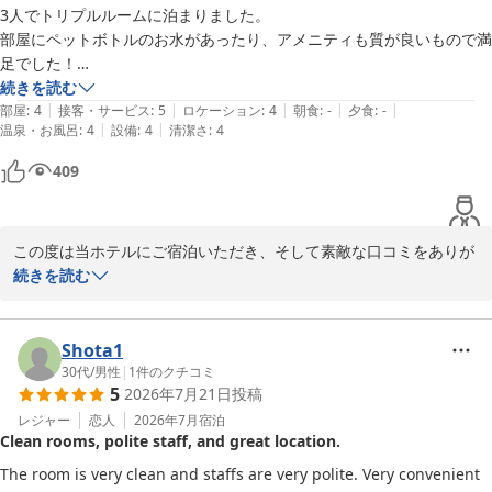
3人でトリプルルームに泊まりました。

部屋にペットボトルのお水があったり、アメニティも質が良いもので満
足でした！

TVではYouTubeや配信サブスクが見られるのも良かったです。

続きを読む
|
|
|
|
|
博多駅からのアクセスもよく、周りにお店もいろいろあるので利便性も
部屋
:
4
接客・サービス
:
5
ロケーション
:
4
朝食
:
-
夕食
:
-
|
|
温泉・お風呂
:
4
設備
:
4
清潔さ
:
4
良いです。

物を置いたり、服やタオルを掛けられる場所が少なかったのが少し困り
409
ましたが、それ以外はとても良かったです！
この度は当ホテルにご宿泊いただき、そして素敵な口コミをありが
とうございます！

続きを読む
3名様でのご滞在、快適にお過ごしいただけたようで安心いたしま
した＾＾

Shota1
お部屋のお水やアメニティ、さらにYouTubeや配信サービスまで満
30代
/
男性
|
1
件のクチコミ
5
2026年7月21日
投稿
喫していただけたとのことで大変うれしく思います。

また、博多駅からのアクセスや周辺の便利さも感じていただけて何
レジャー
恋人
2026年7月
宿泊
Clean rooms, polite staff, and great location.
よりでございます！

The room is very clean and staffs are very polite. Very convenient 