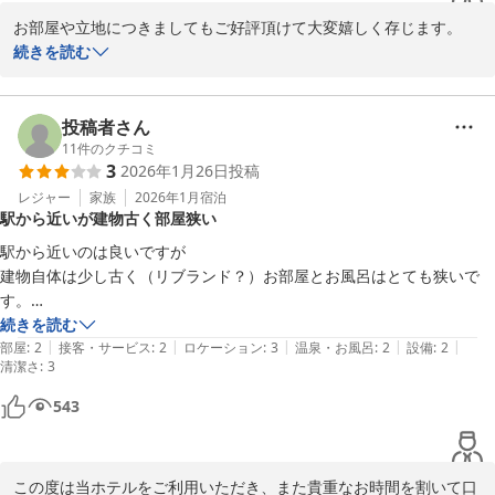
お部屋や立地につきましてもご好評頂けて大変嬉しく存じます。

お客様の貴重なご意見をもとに、これからもご満足頂けるホテルづ
続きを読む
くりに励んでまいります。

また福岡へお越しの際は、ご利用頂ければ幸いです。

投稿者さん
11
件のクチコミ
ネストホテル博多駅前
3
2026年1月26日
投稿
2026-04-06
レジャー
家族
2026年1月
宿泊
駅から近いが建物古く部屋狭い
駅から近いのは良いですが

建物自体は少し古く（リブランド？）お部屋とお風呂はとても狭いで
す。

フロントの方の対応は可もなく不可もなくですが

続きを読む
|
|
|
|
|
3.4人いらっしゃったのですが楽しそうでバイトかな？といった感じで
部屋
:
2
接客・サービス
:
2
ロケーション
:
3
温泉・お風呂
:
2
設備
:
2
清潔さ
:
3
した。
543
この度は当ホテルをご利用いただき、また貴重なお時間を割いて口