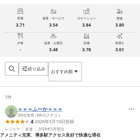
部屋
接客・サービス
ロケーション
朝食
3.71
3.54
3.84
3.80
夕食
温泉・お風呂
設備
清潔さ
-
3.48
3.78
3.61
絞り込み
おすすめ順
7
件
＝＝＝ふーか＝＝＝
30代
/
女性
|
8
件のクチコミ
4
2026年5月10日
投稿
レジャー
友達
2026年5月
宿泊
アメニティ充実、博多駅アクセス良好で快適な滞在