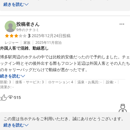
コミのご投稿をいただき、誠にありがとうございます。

続きを読む
しかしながら、建物の古さやお部屋・浴室の広さにつきまして、ご
希望に添えず申し訳ございませんでした。

投稿者さん
すぐには改善が難しい部分もございますが、清掃や建物のメンテナ
9
件のクチコミ
3
2025年12月24日
投稿
ンスを含め、

お客様に快適にお過ごしいただけますよう改善を重ねてまいりま
レジャー
家族
2025年11月
宿泊
外国人客で混雑、動線悪し
す。

また、フロントスタッフへの接客態度のご意見をありがとうござい
博多駅周辺のホテルの中では比較的安価だったので予約しました。チェ
ます。

ックイン時とその後外出する際もフロント近辺は外国人客とその人たち
お客様に安心してお過ごしいただけるよう、接客対応について改め
のキャリーバッグだらけで動線が悪かったです。
て共有し、

続きを読む
より落ち着いた丁寧な対応を心がけてまいります。

|
|
|
|
|
部屋
:
3
接客・サービス
:
3
ロケーション
:
4
温泉・お風呂
:
-
設備
:
-
清潔さ
:
-
お客様よりいただきました貴重なご意見を今後のサービス向上に活
515
かしてまいりますので、

また機会がございましたらご利用いただけますと幸いでございま
す。

この度は当ホテルをご利用いただき、誠にありがとうございます。

この度は誠にありがとうございました。
フロント周辺の混雑により、ご不便をおかけしましたことを心より
続きを読む
ネストホテル博多駅前