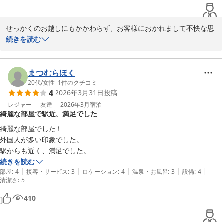
した。元々の記載が間違えていたのでは？と思ったんでしょうね。その
場ではすぐ訂正し、確認はチェックアウトしてからでも出来たのではな
せっかくのお越しにもかかわらず、お客様におかれまして不快な思
いでしょうか？

いをさせてしまいましたことを心よりお詫び申し上げます。											

続きを読む
こちらとしてはあまりいい気分ではありませんでした。

お部屋の不備につきましても、私共清掃スタッフと連携をして、よ
最後の対応により、後味の悪い滞在になりました。
り清潔かつ快適なお部屋を提供することのできるようより一層努力
してまいります。

まつむらほく
加えて、チェックアウト時の対応について、ご不快な思いをさせて
20代
/
女性
|
1
件のクチコミ
4
2026年3月31日
投稿
しまい誠に申し訳ございません。

レジャー
友達
2026年3月
宿泊
綺麗な部屋で駅近、満足でした
お忙しい中、貴重なご意見をお寄せくださいましてありがとうござ
いました。お客様のご意見は今後の課題として参考にさせていただ
綺麗な部屋でした！

きます。											

外国人が多い印象でした。

駅からも近く、満足でした。
また福岡へお越しの際は是非当ホテルをご利用くださいませ。お客
続きを読む
様のお
|
|
|
|
|
部屋
:
4
接客・サービス
:
3
ロケーション
:
4
温泉・お風呂
:
3
設備
:
4
清潔さ
:
5
ネストホテル博多駅前
410
2026-06-20