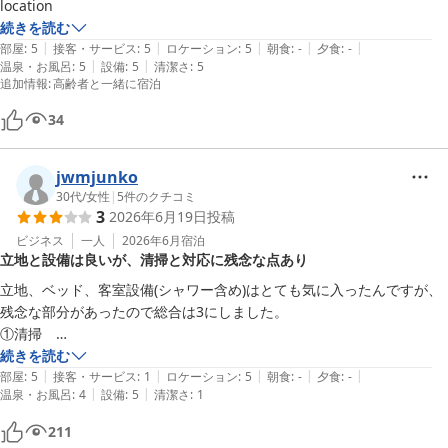
一方で、お部屋内の荷物置き場やハンガースペースにつきまして、
location 
ご不便をおかけし申し訳ございません。

続きを読む
いただいたご意見は今後の設備改善やサービス向上の参考とさせて
|
|
|
|
|
部屋
:
5
接客・サービス
:
5
ロケーション
:
5
朝食
:
-
夕食
:
-
いただき、

|
|
温泉・お風呂
:
5
設備
:
5
清潔さ
:
5
追加情報
:
高齢者と一緒に宿泊
お客様の貴重なご意見をもとに、これからもご満足頂けるホテルづ
くりに励んでまいります。

34
また博多へお越しの際には、当ホテルをご利用いただけますと幸い
jwmjunko
でございます。

30代
/
女性
|
5
件のクチコミ
お客様のお越しを心よりお待ちいたしております＾＾
3
2026年6月19日
投稿
ネストホテル博多駅前
ビジネス
一人
2026年6月
宿泊
2026-05-24
立地と設備は良いが、清掃と対応に残念な点あり
立地、ベッド、客室設備(シャワー含め)はとても気に入ったんですが、
残念な部分があったので総合は3にしました。

①清掃　

髪の毛やプラスティック破片が3つほど残っていました。

続きを読む
|
|
|
|
|
②チェックアウト時の対応

部屋
:
5
接客・サービス
:
1
ロケーション
:
5
朝食
:
-
夕食
:
-
|
|
温泉・お風呂
:
4
設備
:
5
清潔さ
:
1
領収書の宛名が間違えていました。間違えは誰にでもあるので、問題は
そこではなく、

211
その後にわざわざレジストレーションカードを確認されたことが残念で