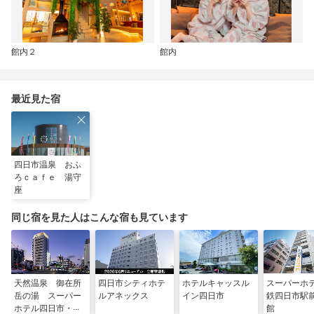
館内２
館内
最近見た宿
四日市温泉 おふ
ろｃａｆｅ 湯守
座
同じ宿を見た人はこんな宿も見ています
天然温泉 御在所
四日市シティホテ
ホテルキャッスル
スーパーホ
岳の湯 スーパー
ルアネックス
イン四日市
鉄四日市駅
ホテル四日市・国
館