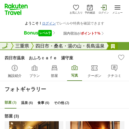
お気に入り
予約確認
ログイン
メニュー
全国
全国
三重県
四日市・桑名・湯の山・長島温泉
四日
四日市温泉 おふろｃａｆｅ 湯守座
写真
施設紹介
プラン
部屋
クーポン
クチコミ
フォトギャラリー
部屋 (3)
温泉 (6)
食事 (6)
その他 (2)
部屋 (3)