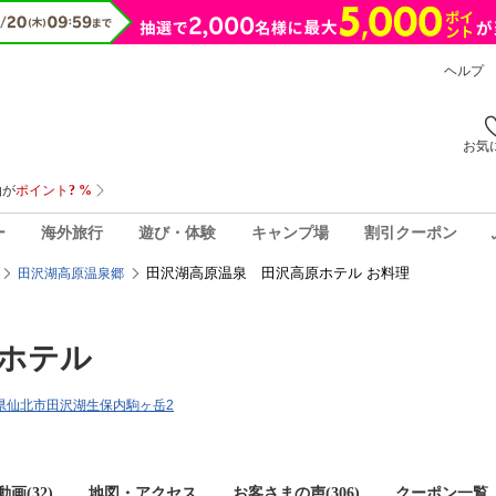
ヘルプ
お気
ー
海外旅行
遊び・体験
キャンプ場
割引クーポン
田沢湖高原温泉 田沢高原ホテル お料理
田沢湖高原温泉郷
ホテル
秋田県仙北市田沢湖生保内駒ヶ岳2
画(32)
地図・アクセス
お客さまの声(
306
)
クーポン一覧