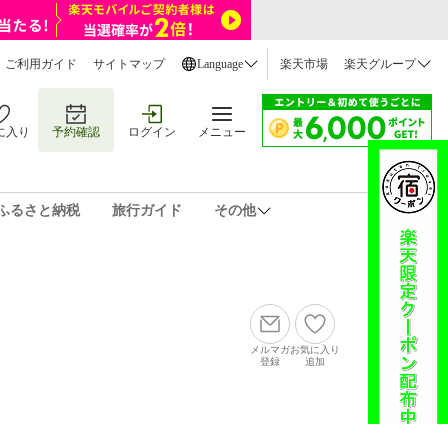
ご利用ガイド
サイトマップ
Language
楽天市場
楽天グループ
に入り
予約確認
ログイン
メニュー
ふるさと納税
旅行ガイド
その他
メルマガ
お気に入り
登録
追加