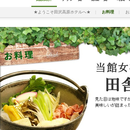
★ようこそ田沢高原ホテルへ★
お料理
お