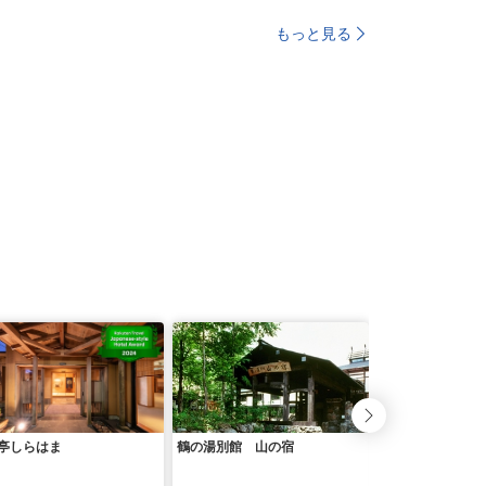
もっと見る
亭しらはま
鶴の湯別館 山の宿
あきた芸術村 温