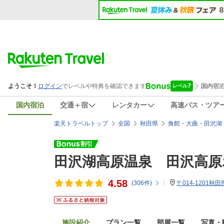
国内宿泊
交通＋宿
レンタカー
高速バス・ツア
楽天トラベルトップ
全国
秋田県
角館・大曲・田沢湖
田沢湖高原温泉 田沢高原
4.58
(
306
件)
〒014-1201
施設紹介
プラン一覧
部屋一覧
写真・動