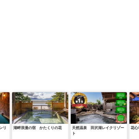
ンリ
湖畔浪漫の宿 かたくりの花
天然温泉 田沢湖レイクリゾー
花心
ト