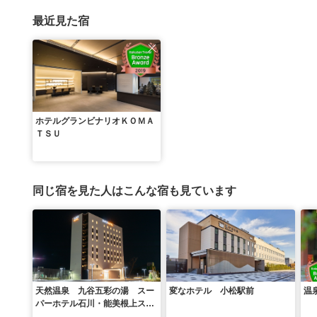
最近見た宿
ホテルグランビナリオＫＯＭＡ
ＴＳＵ
同じ宿を見た人はこんな宿も見ています
天然温泉 九谷五彩の湯 スー
変なホテル 小松駅前
温
パーホテル石川・能美根上スマ
ートインター