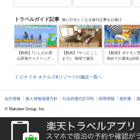
トラベルガイド記事
旅に行きたくなる旅行記事をお届け
【動画】｢いしかわ里
【動画】｢やっとここ
【動画】ポケモン
山里海サイクリングル
まで｣ 能登で被災の
初めての週末は6倍
ート｣国指定の自転車
和倉温泉旅館｢能登 海
人出 能登限定グ
道“ナショナルサイク
舟｣が営業再開 喜び
はほとんどが品切
ルルート”に指定へ
の日に従業員は…
ビナリオ ホテルズ&リゾーツの施設一覧へ
会社情報
個人情報保護方針
社会的責任[CSR]
採用情報
規約集
© Rakuten Group, Inc.