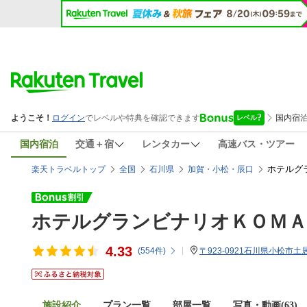
国内宿泊
交通＋宿
レンタカー
高速バス・ツアー
ホテルグラ
楽天トラベルトップ
全国
石川県
加賀・小松・辰口
ホテルグランビナリオＫＯＭＡ
4.33
(
554
件)
〒923-0921石川県小松市土居
施設紹介
プラン一覧
部屋一覧
写真・動画(63)