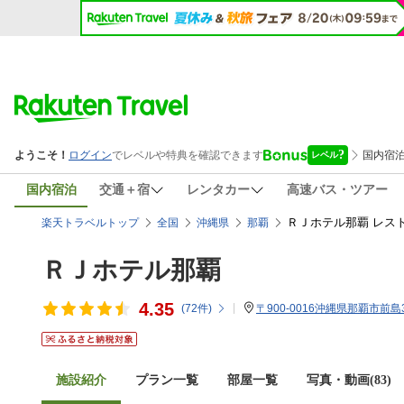
国内宿泊
交通＋宿
レンタカー
高速バス・ツアー
ＲＪホテル那覇 レス
楽天トラベルトップ
全国
沖縄県
那覇
ＲＪホテル那覇
4.35
(
72
件)
〒900-0016沖縄県那覇市前島3-
施設紹介
プラン一覧
部屋一覧
写真・動画(83)