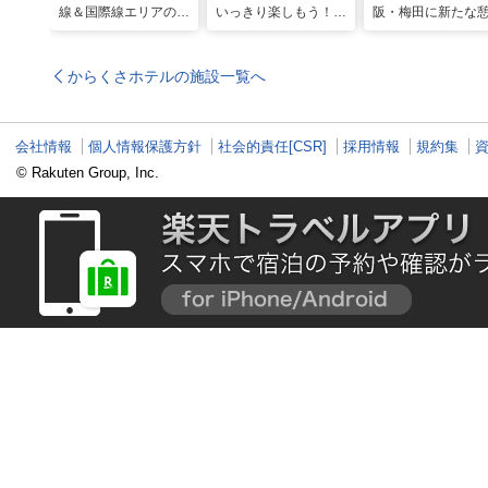
線＆国際線エリアの大
いっきり楽しもう！関
阪・梅田に新たな
規模リノベーションで
西のおすすめ海水浴
スポット「うめき
どう変わった？
場・ビーチ18選
森」が早期オープ
定！
からくさホテルの施設一覧へ
会社情報
個人情報保護方針
社会的責任[CSR]
採用情報
規約集
© Rakuten Group, Inc.