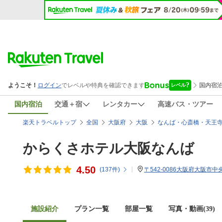
国内宿泊
交通＋宿
レンタカー
高速バス・ツアー
楽天トラベルトップ
全国
大阪府
大阪
なんば・心斎橋・天王
からくさホテル大阪なんば
4.50
(
137
件)
〒542-0086大阪府大阪市中央
施設紹介
プラン一覧
部屋一覧
写真・動画(39)