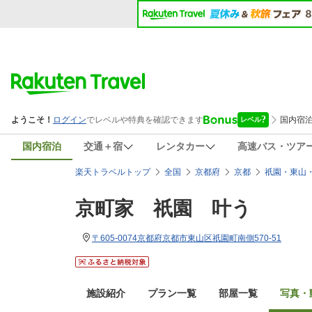
国内宿泊
交通＋宿
レンタカー
高速バス・ツア
楽天トラベルトップ
全国
京都府
京都
祇園・東山
京町家 祇園 叶う
〒605-0074京都府京都市東山区祇園町南側570-51
施設紹介
プラン一覧
部屋一覧
写真・動