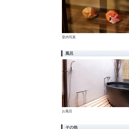
室内写真
風呂
お風呂
その他