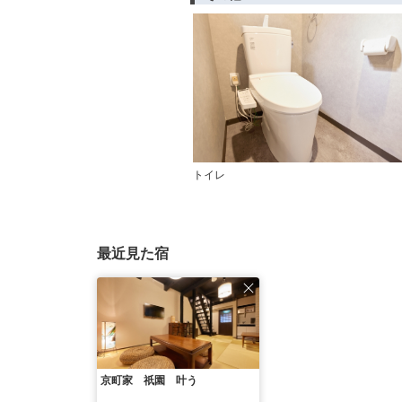
トイレ
最近見た宿
京町家 祇園 叶う