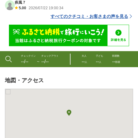
疾風７
5.00
2026/07/22 19:00:34
すべてのクチコミ・お客さまの声を見る
チェックイン
チェックアウト
大人
子ども
部屋数
--/--
--/--
--
--
--
〜
人
人
部屋
地図・アクセス