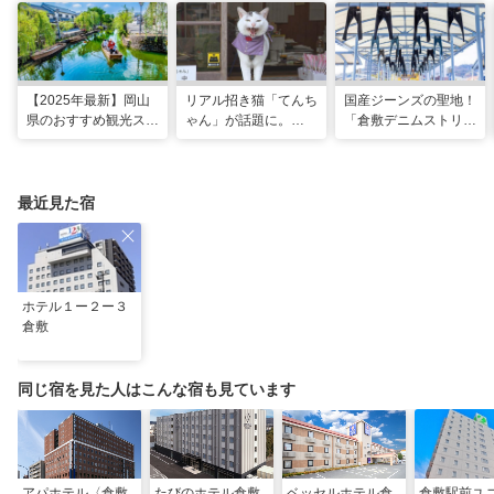
【2025年最新】岡山
リアル招き猫「てんち
国産ジーンズの聖地！
県のおすすめ観光スポ
ゃん」が話題に。
「倉敷デニムストリー
ット43選！おもちゃ
1200年以上前に創建
ト」＆「児島ジーンズ
王国など定番から穴場
された、岡山県真庭市
ストリート」で運命の
まで
の由緒ある木山神社を
一着を探す旅
ご紹介
最近見た宿
ホテル１ー２ー３
倉敷
同じ宿を見た人はこんな宿も見ています
アパホテル〈倉敷
たびのホテル倉敷
ベッセルホテル倉
倉敷駅前ユ