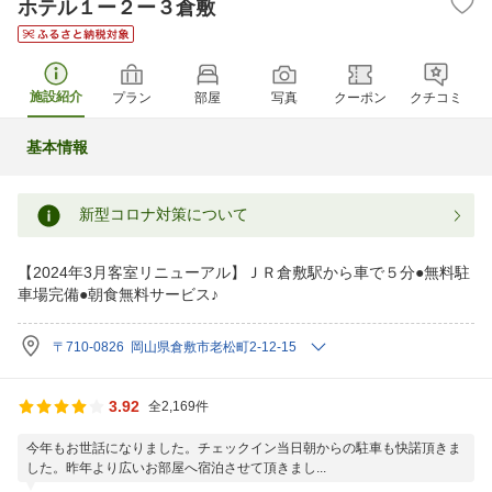
ホテル１ー２ー３倉敷
施設紹介
プラン
部屋
写真
クーポン
クチコミ
基本情報
新型コロナ対策について
【2024年3月客室リニューアル】ＪＲ倉敷駅から車で５分●無料駐
車場完備●朝食無料サービス♪
〒710-0826 岡山県倉敷市老松町2-12-15
3.92
全2,169件
今年もお世話になりました。チェックイン当日朝からの駐車も快諾頂きま
した。昨年より広いお部屋へ宿泊させて頂きまし...