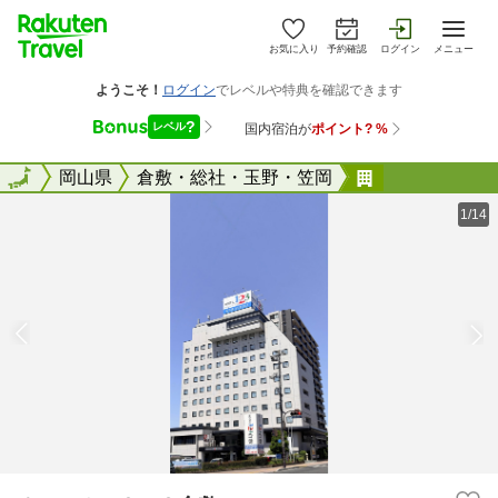
お気に入り
予約確認
ログイン
メニュー
全国
全国
岡山県
倉敷・総社・玉野・笠岡
ホテル１ー２
1/14