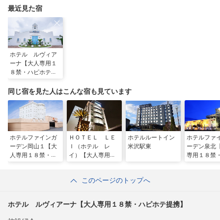
最近見た宿
ホテル ルヴィア
ーナ【大人専用１
８禁・ハピホテ提
携】
同じ宿を見た人はこんな宿も見ています
ホテルファインガ
ＨＯＴＥＬ ＬＥ
ホテルルートイン
ホテルファ
ーデン岡山１【大
Ｉ（ホテル レ
米沢駅東
ーデン泉北
人専用１８禁・ハ
イ）【大人専用１
専用１８禁
ピホテ提携】
８禁・ハピホテ提
ホテ提携】
携】
このページのトップへ
ホテル ルヴィアーナ【大人専用１８禁・ハピホテ提携】