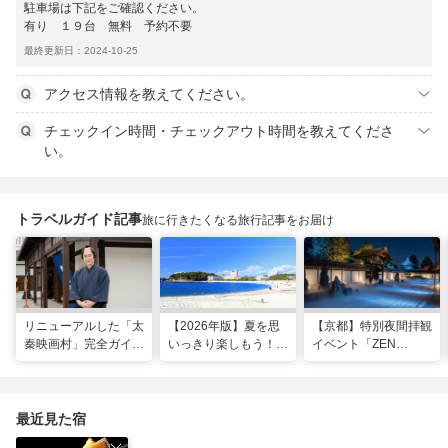
駐車場は下記をご確認ください。
有り １９台 無料 予約不要
最終更新日：2024-10-25
アクセス情報を教えてください。
チェックイン時間・チェックアウト時間を教えてくださ
い。
トラベルガイド記事
旅に行きたくなる旅行記事をお届け
リニューアルした「太
【2026年版】夏を思
【京都】特別夜間拝観
秦映画村」完全ガイ
いっきり楽しもう！関
イベント「ZEN
ド。イマーシブ体験
西のおすすめ海水浴
NIGHT 東福寺」が開
に"18禁”コンテンツま
場・ビーチ18選
催！ “脳をととのえ
で！
る”没入型サウンドア
ートナイトを
最近見た宿