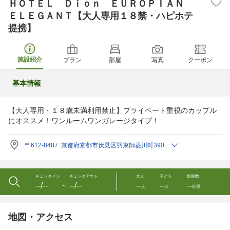
ＨＯＴＥＬ Ｄｉｏｎ ＥＵＲＯＰＩＡＮ
ＥＬＥＧＡＮＴ【大人専用１８禁・ハピホテ
提携】
施設紹介
プラン
部屋
写真
クーポン
基本情報
【大人専用・１８歳未満利用禁止】プライベート重視のカップル
にオススメ！ワンルームワンガレージタイプ！
〒612-8487 京都府京都市伏見区羽束師菱川町390
チェックイン
チェックアウト
大人
子ども
部屋数
--/--
--/--
--
--
--
〜
人
人
部屋
地図・アクセス