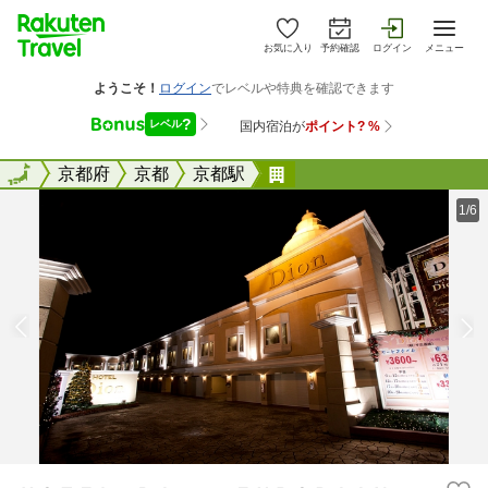
お気に入り
予約確認
ログイン
メニュー
全国
全国
京都府
京都
京都駅
ＨＯＴＥＬ Ｄｉｏｎ 
1/6