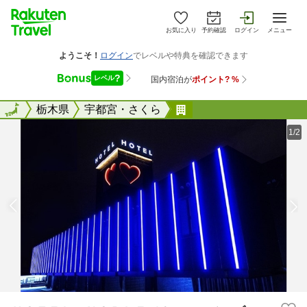
お気に入り
予約確認
ログイン
メニュー
全国
全国
栃木県
宇都宮・さくら
ＨＯＴＥＬ ＮＯＢＬ
1/2