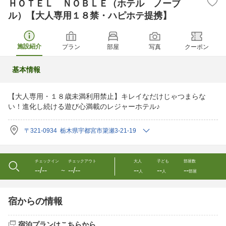
ＨＯＴＥＬ ＮＯＢＬＥ（ホテル ノーブ
ル）【大人専用１８禁・ハピホテ提携】
施設紹介
プラン
部屋
写真
クーポン
基本情報
【大人専用・１８歳未満利用禁止】キレイなだけじゃつまらな
い！進化し続ける遊び心満載のレジャーホテル♪
〒321-0934 栃木県宇都宮市簗瀬3-21-19
チェックイン
チェックアウト
大人
子ども
部屋数
--/--
--/--
--
--
--
〜
人
人
部屋
宿からの情報
宿泊プランはこちらから