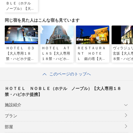
ＢＬＥ（ホテル
ノーブル）【大人
専用１８禁・ハピ
ホテ提携】
同じ宿を見た人はこんな宿も見ています
ＨＯＴＥＬ ０３
ＨＯＴＥＬ ＡＴ
ＲＥＳＴＡＵＲＡ
ヴィラジュ
【大人専用１８
ＬＡＳ【大人専用
ＮＴ ＨＯＴＥ
玄坂【大人
禁・ハピホテ提
１８禁・ハピホテ
Ｌ 銀の塔【大人
８禁・ハピ
携】
提携】
専用１８禁・ハピ
携】
ホテ提携】
このページのトップへ
ＨＯＴＥＬ ＮＯＢＬＥ（ホテル ノーブル）【大人専用１８
禁・ハピホテ提携】
施設紹介
プラン
部屋