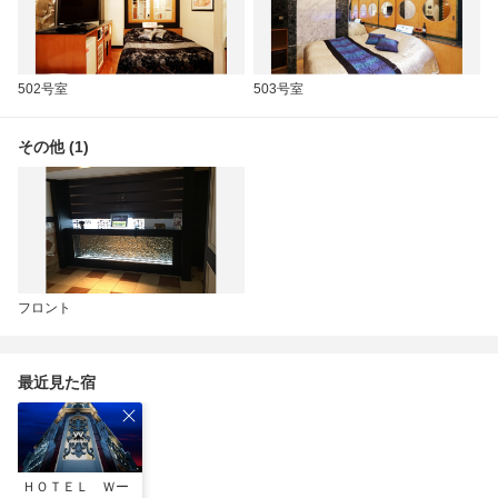
502号室
503号室
その他 (1)
フロント
最近見た宿
ＨＯＴＥＬ Ｗー