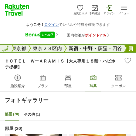
お気に入り
予約確認
ログイン
メニュー
全国
全国
東京都
東京２３区内
新宿・中野・荻窪・四谷
ＨＯＴＥＬ ＷーＡＲＡＭＩＳ【大人専用１８禁・ハピホ
テ提携】
写真
施設紹介
プラン
部屋
クーポン
フォトギャラリー
部屋 (20)
その他 (1)
部屋 (20)