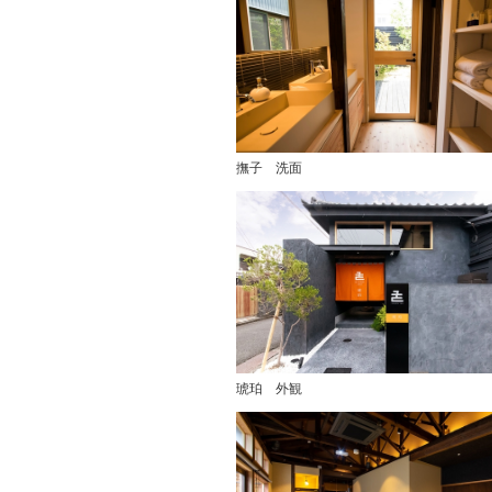
撫子 洗面
琥珀 外観