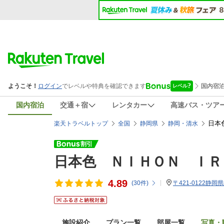
国内宿泊
交通＋宿
レンタカー
高速バス・ツア
日本
楽天トラベルトップ
全国
静岡県
静岡・清水
日本色 ＮＩＨＯＮ ＩＲ
4.89
(
30
件)
〒421-0122静岡
施設紹介
プラン一覧
部屋一覧
写真・動