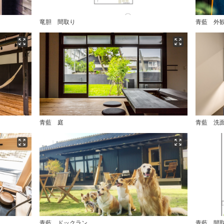
竜胆 間取り
青藍 外
青藍 庭
青藍 洗
青藍 ドックラン
青藍 間