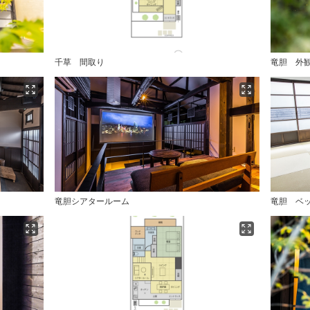
千草 間取り
竜胆 外
竜胆シアタールーム
竜胆 ベ