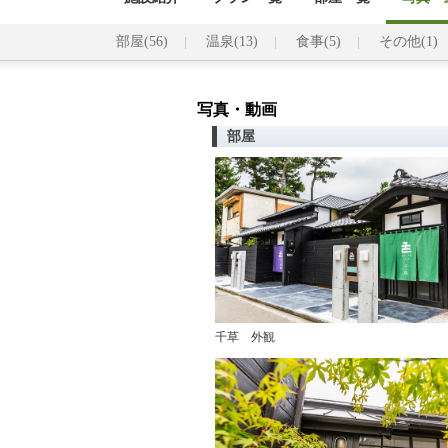
部屋(56)
温泉(13)
食事(5)
その他(1)
写真・動画
部屋
千草 外観