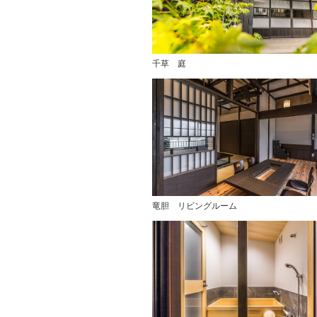
千草 庭
竜胆 リビングルーム