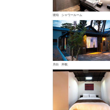
琥珀 シャワールーム
月白 外観