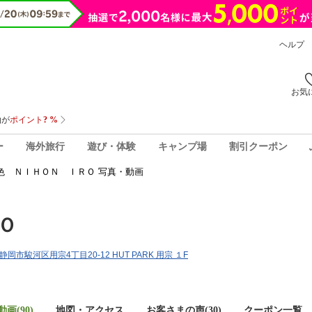
ヘルプ
お気
ー
海外旅行
遊び・体験
キャンプ場
割引クーポン
色 ＮＩＨＯＮ ＩＲＯ 写真・動画
Ｏ
県静岡市駿河区用宗4丁目20-12 HUT PARK 用宗 １F
画(90)
地図・アクセス
お客さまの声(
30
)
クーポン一覧