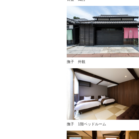
撫子 外観
撫子 1階ベッドルーム