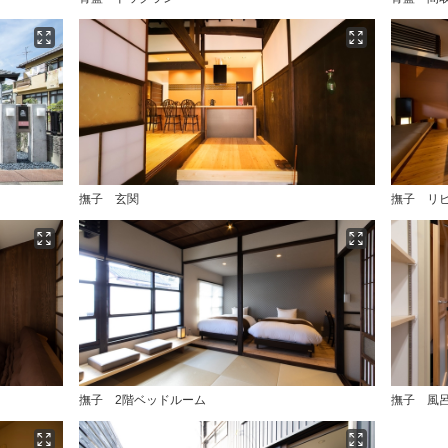
撫子 玄関
撫子 リ
撫子 2階ベッドルーム
撫子 風