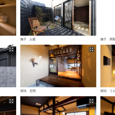
撫子 お庭
撫子 間
琥珀 玄関
琥珀 リ