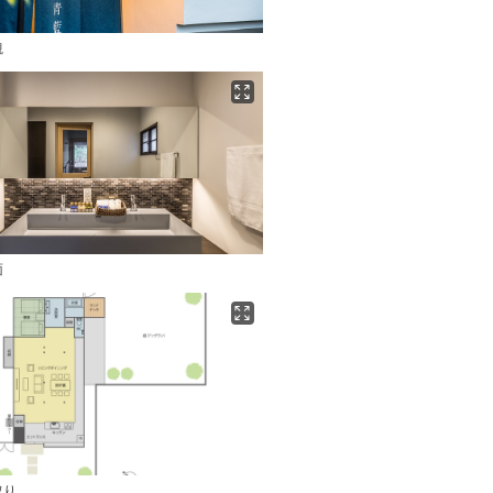
観
面
取り