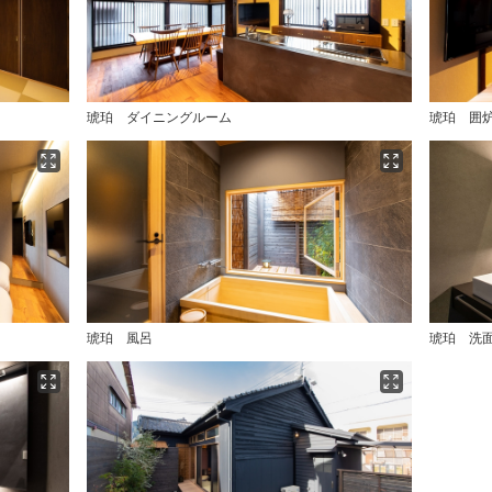
琥珀 ダイニングルーム
琥珀 囲
琥珀 風呂
琥珀 洗