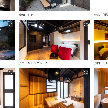
琥珀 お庭
琥珀 間
月白 リビングルーム
月白 リ