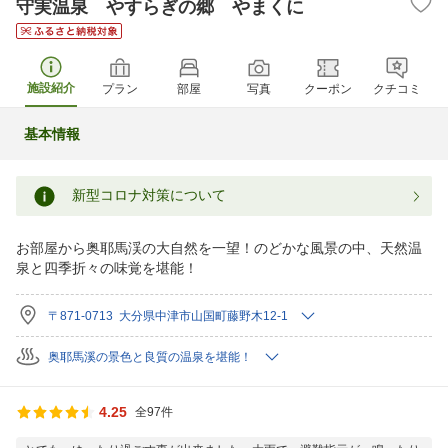
守実温泉 やすらぎの郷 やまくに
施設紹介
プラン
部屋
写真
クーポン
クチコミ
基本情報
新型コロナ対策について
お部屋から奥耶馬渓の大自然を一望！のどかな風景の中、天然温
泉と四季折々の味覚を堪能！
〒871-0713 大分県中津市山国町藤野木12-1
奥耶馬溪の景色と良質の温泉を堪能！
4.25
全97件