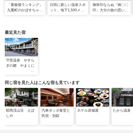
「看板猫ランキング」
日田に新しい温泉スポ
御朱印ならぬ「御〇〇
九重町のかぼすちゃ
ット、地下1,500メー
印」大分の旅の思い出
ん、悲願の全国2位に
トルから沸く大地の恵
のコレクション
み
最近見た宿
守実温泉 やすら
ぎの郷 やまくに
同じ宿を見た人はこんな宿も見ています
耶馬渓山荘 えぼ
汽車ポッポ食堂と
ホテル岩城屋
たから温泉
しや
民宿・別邸