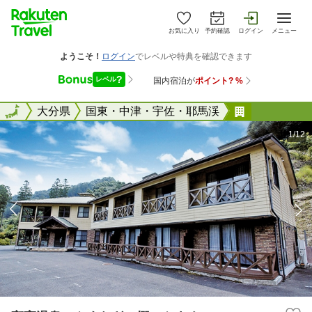
お気に入り
予約確認
ログイン
メニュー
全国
全国
大分県
国東・中津・宇佐・耶馬渓
守実温泉 
1/12