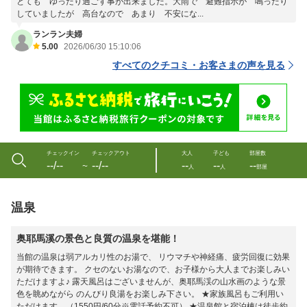
とても ゆったり過ごす事が出来ました。大雨で 避難指示が 鳴ったり
していましたが 高台なので あまり 不安にな...
ランラン夫婦
5.00
2026/06/30 15:10:06
すべてのクチコミ・お客さまの声を見る
チェックイン
チェックアウト
大人
子ども
部屋数
--/--
--/--
--
--
--
〜
人
人
部屋
温泉
奥耶馬溪の景色と良質の温泉を堪能！
当館の温泉は弱アルカリ性のお湯で、 リウマチや神経痛、疲労回復に効果
が期待できます。 クセのないお湯なので、お子様から大人までお楽しみい
ただけますよ♪ 露天風呂はございませんが、奥耶馬渓の山水画のような景
色を眺めながら のんびり良湯をお楽しみ下さい。 ★家族風呂もご利用い
ただけます。（1550円/60分※電話予約不可） ★温泉館と宿泊棟は徒歩約