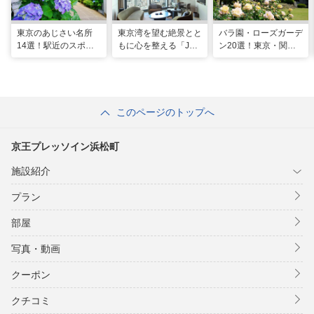
東京のあじさい名所
東京湾を望む絶景とと
バラ園・ローズガーデ
14選！駅近のスポッ
もに心を整える「JW
ン20選！東京・関東
トや2026年見頃情報
マリオット・ホテル東
の名所をご紹介
も
京」でのマインドフル
な滞在
このページのトップへ
京王プレッソイン浜松町
施設紹介
プラン
部屋
写真・動画
クーポン
クチコミ