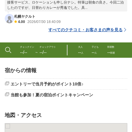
接客サービス、ロケーションも申し分ナシ。特筆は朝食の良さ。今回二泊
したのですが、日替わりカレーが秀逸でした。具...
札幌ヤクルト
4.00
2026/07/30 18:40:09
すべてのクチコミ・お客さまの声を見る
チェックイン
チェックアウト
大人
子ども
部屋数
--/--
--/--
--
--
--
〜
人
人
部屋
宿からの情報
エントリーで当月予約がポイント10倍♪
当館も参加！夏の宿泊ポイントキャンペーン
地図・アクセス