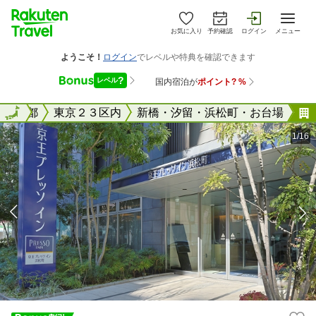
お気に入り
予約確認
ログイン
メニュー
国
東京都
全国
東京２３区内
新橋・汐留・浜松町・お台場
1/16