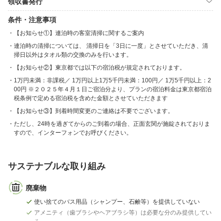
領収書発行
条件・注意事項
【お知らせ①】連泊時の客室清掃に関するご案内
連泊時の清掃については、 清掃日を「3日に一度」とさせていただき、清
掃日以外はタオル類の交換のみを行います。
【お知らせ②】東京都では以下の宿泊税が規定されております。
1万円未満：非課税／ 1万円以上1万5千円未満：100円／ 1万5千円以上：2
00円 ※２０２５年４月１日ご宿泊分より、プランの宿泊料金は東京都宿泊
税条例で定める宿泊税を含めた金額とさせていただきます
【お知らせ③】到着時間変更のご連絡は不要でございます。
ただし、24時を過ぎてからのご到着の場合、正面玄関が施錠されておりま
すので、インターフォンでお呼びください。
サステナブルな取り組み
廃棄物
使い捨てのバス用品（シャンプー、石鹸等）を提供していない
アメニティ（歯ブラシやヘアブラシ等）は必要な分のみ提供してい