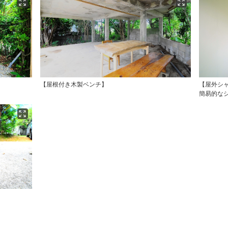
【屋根付き木製ベンチ】
【屋外シ
簡易的な