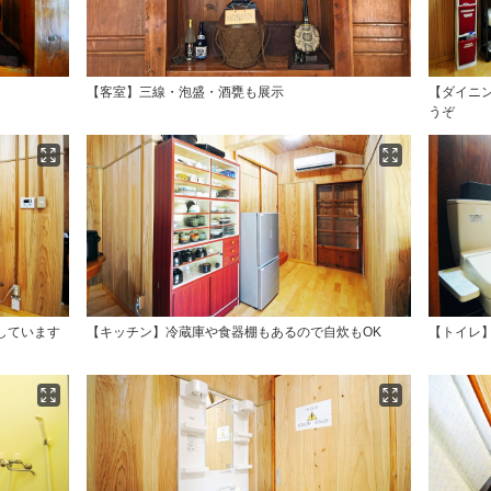
【客室】三線・泡盛・酒甕も展示
【ダイニ
うぞ
しています
【キッチン】冷蔵庫や食器棚もあるので自炊もOK
【トイレ