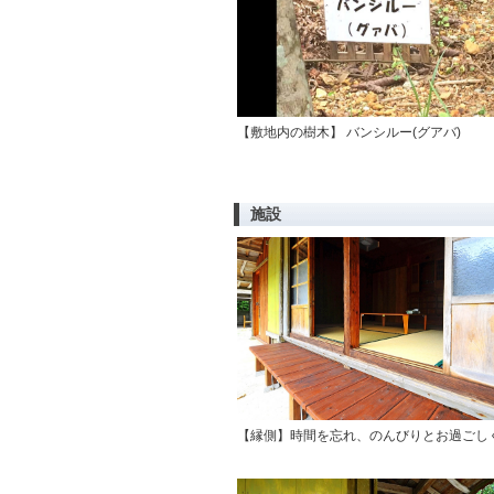
【敷地内の樹木】 バンシルー(グアバ)
施設
【縁側】時間を忘れ、のんびりとお過ごし