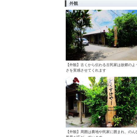
外観
【外観】古くから伝わる古民家は故郷のよ
さを実感させてくれます
【外観】周囲は農地や民家に囲まれ、のん