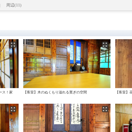
周辺(11)
ース！家
【客室】木のぬくもり溢れる寛ぎの空間
【客室】