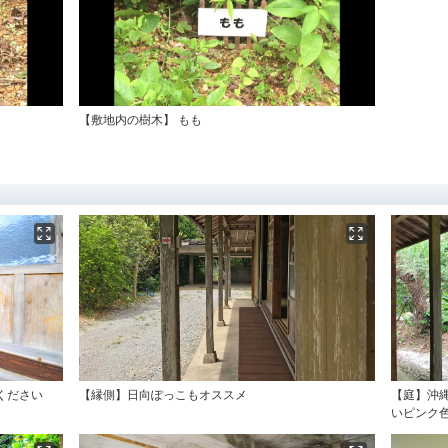
【敷地内の樹木】 もも
ください
【縁側】日向ぽっこもオススメ
【庭】沖
いピンク