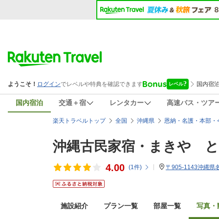
国内宿泊
交通＋宿
レンタカー
高速バス・ツア
楽天トラベルトップ
全国
沖縄県
恩納・名護・本部・
沖縄古民家宿・まきや 
4.00
(
1
件)
〒905-1143沖縄
施設紹介
プラン一覧
部屋一覧
写真・動