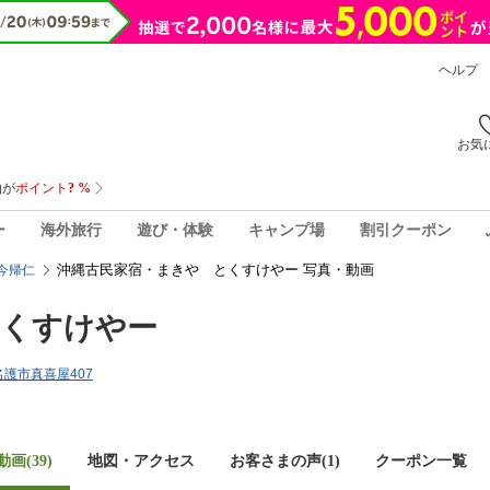
ヘルプ
お気
ー
海外旅行
遊び・体験
キャンプ場
割引クーポン
沖縄古民家宿・まきや とくすけやー 写真・動画
今帰仁
とくすけやー
県名護市真喜屋407
画(39)
地図・アクセス
お客さまの声(
1
)
クーポン一覧