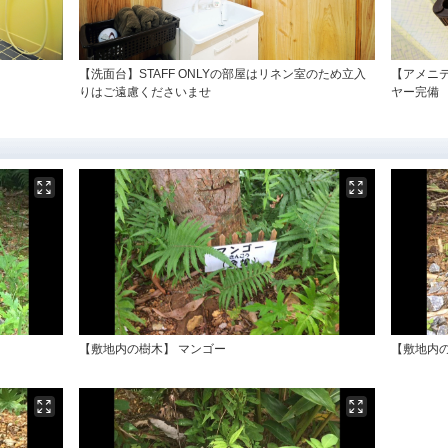
【洗面台】STAFF ONLYの部屋はリネン室のため立入
【アメニ
りはご遠慮くださいませ
ヤー完備
【敷地内の樹木】 マンゴー
【敷地内の