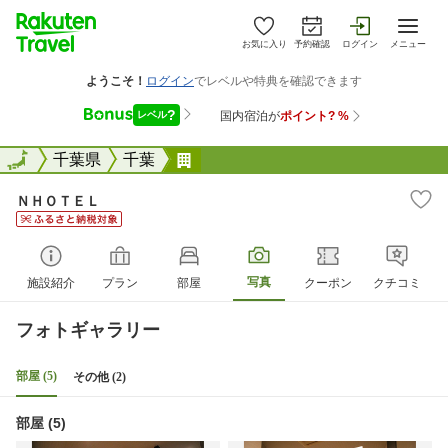
お気に入り
予約確認
ログイン
メニュー
全国
全国
千葉県
千葉
ＮＨＯＴＥＬ
ＮＨＯＴＥＬ
写真
施設紹介
プラン
部屋
クーポン
クチコミ
フォトギャラリー
部屋 (5)
その他 (2)
部屋 (5)