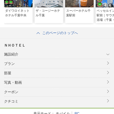
ダイワロイネット
ザ・コージーホテ
スーパーホテル千
ベッセルイ
ホテル千葉中央
ル千葉
葉駅前
駅前｜サウ
浴場（千葉
千葉・幕張
このページのトップへ
ＮＨＯＴＥＬ
施設紹介
プラン
部屋
写真・動画
クーポン
クチコミ
表示モード：
モバイル
PC