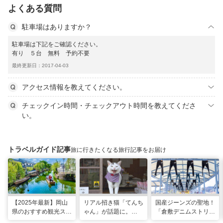
よくある質問
駐車場はありますか？
駐車場は下記をご確認ください。
有り ５台 無料 予約不要
最終更新日：2017-04-03
アクセス情報を教えてください。
チェックイン時間・チェックアウト時間を教えてくださ
い。
トラベルガイド記事
旅に行きたくなる旅行記事をお届け
【2025年最新】岡山
リアル招き猫「てんち
国産ジーンズの聖地！
県のおすすめ観光スポ
ゃん」が話題に。
「倉敷デニムストリー
ット43選！おもちゃ
1200年以上前に創建
ト」＆「児島ジーンズ