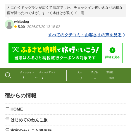
とにかくドッグランが広くて清潔でした。チェックイン後いきなり結構な
雨が降ったのですが、すごく水はけが良くて、雨...
whitedog
5.00
2026/07/20 13:18:02
すべてのクチコミ・お客さまの声を見る
チェックイン
チェックアウト
大人
子ども
部屋数
--/--
--/--
--
--
--
〜
人
人
部屋
宿からの情報
HOME
はじめてのわんこ旅
実家のわんこと親孝行