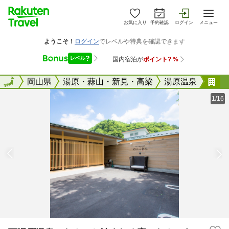
お気に入り
予約確認
ログイン
メニュー
全国
全国
岡山県
湯原・蒜山・新見・高梁
湯原温泉
下
1/16