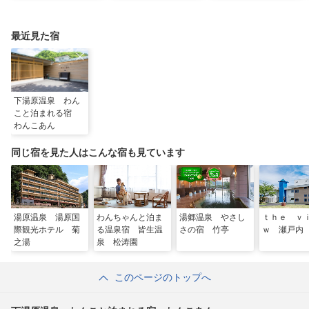
王国など定番から穴場
された、岡山県真庭市
ストリート」で運命の
まで
の由緒ある木山神社を
一着を探す旅
ご紹介
最近見た宿
下湯原温泉 わん
こと泊まれる宿
わんこあん
同じ宿を見た人はこんな宿も見ています
湯原温泉 湯原国
わんちゃんと泊ま
湯郷温泉 やさし
ｔｈｅ ｖ
際観光ホテル 菊
る温泉宿 皆生温
さの宿 竹亭
ｗ 瀬戸内
之湯
泉 松涛園
このページのトップへ