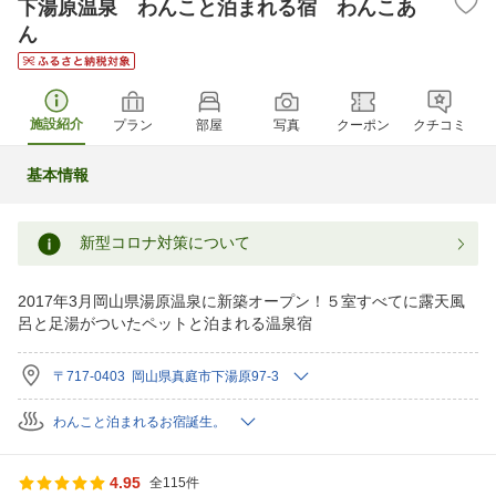
下湯原温泉 わんこと泊まれる宿 わんこあ
ん
施設紹介
プラン
部屋
写真
クーポン
クチコミ
基本情報
新型コロナ対策について
2017年3月岡山県湯原温泉に新築オープン！５室すべてに露天風
呂と足湯がついたペットと泊まれる温泉宿
〒717-0403 岡山県真庭市下湯原97-3
わんこと泊まれるお宿誕生。
4.95
全115件