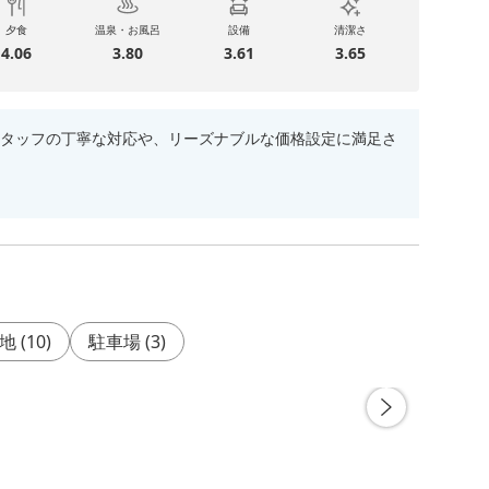
夕食
温泉・お風呂
設備
清潔さ
4.06
3.80
3.61
3.65
タッフの丁寧な対応や、リーズナブルな価格設定に満足さ
地
(
10
)
駐車場
(
3
)