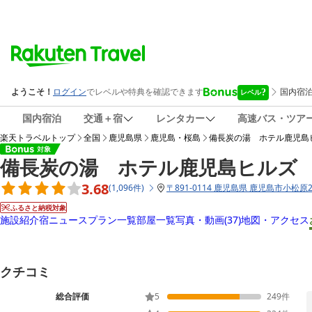
国内宿泊
交通＋宿
レンタカー
高速バス・ツア
楽天トラベルトップ
全国
鹿児島県
鹿児島・桜島
備長炭の湯 ホテル鹿児島
備長炭の湯 ホテル鹿児島ヒルズ
3.68
(
1,096
件
)
〒
891-0114 鹿児島県 鹿児島市小松原2-
ふるさと納税対象
施設紹介
宿ニュース
プラン一覧
部屋一覧
写真・動画
(37)
地図・アクセス
クチコミ
総合評価
5
249
件