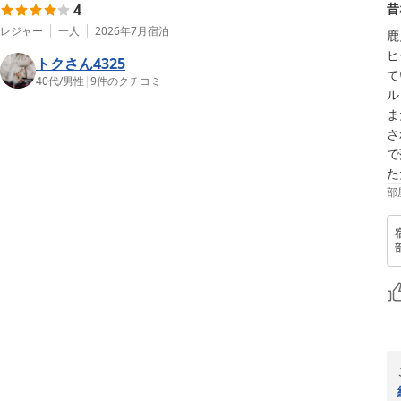
4
昔
レジャー
一人
2026年7月
宿泊
鹿
ヒ
トクさん4325
て
40代
/
男性
|
9
件のクチコミ
ル
ま
さ
で
た
部