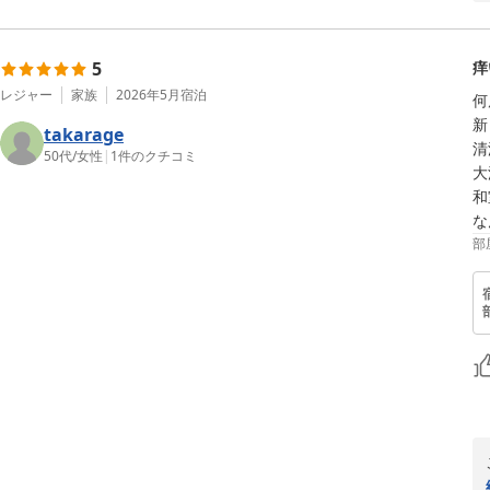
5
痒
レジャー
家族
2026年5月
宿泊
何
新
takarage
清
50代
/
女性
|
1
件のクチコミ
大
和
な
部