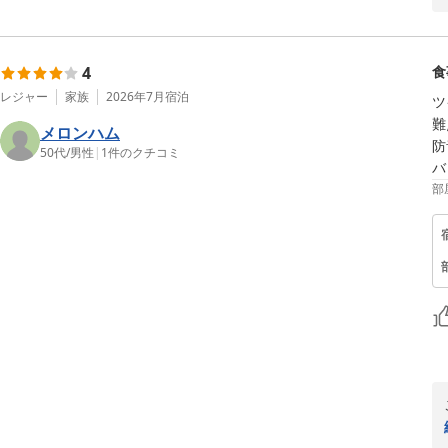
4
食
レジャー
家族
2026年7月
宿泊
ツ
難
メロンハム
防
50代
/
男性
|
1
件のクチコミ
バ
部