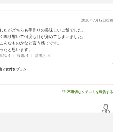
浴場、お部屋・館内の清掃についてお褒めのお言葉をいた
2026年7月12日
投稿
ましては、ご期待に添えず申し訳ございませんでした。い
したがどちらも手作りの美味しいご飯でした。

く鳴り響いて何度も目が覚めてしまいました。

く、スタッフ一同励みになります。これからも気持ちよく
こんなものかなと言う感じです。

ったと思います。
|
|
風呂
:
4
設備
:
4
清潔さ
:
4
お待ちしております。

                                                  　　　　　　　全国160店舗展開中BBHグル
泊２食付きプラン
　　　　　　　　　　　　　　　　　　　　　　　　　　
不適切なクチコミを報告する