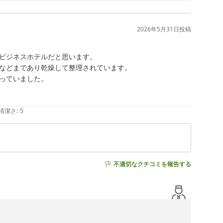
褒めいただき、大変嬉しく拝読いたしました。スタッフ一
2026年5月31日
投稿
お休みいただけなかったとのこと、誠に申し訳ございませ
含め、今後の設備改善の参考として貴重なご意見を頂戴い
ビジネスホテルだと思います。

などまであり乾燥して整理されています。

とのお言葉をいただき、心より感謝申し上げます。

っていました。

です。スタッフ一同、心よりお待ちしております。

清潔さ
:
5
鹿児島）（ＢＢＨホテルグループ）
不適切なクチコミを報告する