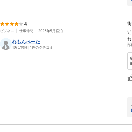
4
街
ビジネス
仕事仲間
2026年5月
宿泊
近
れ
れもんべーた
部
40代
/
男性
|
1
件のクチコミ