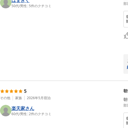
はまきく
部
50代
/
男性
|
5
件のクチコミ
5
朝
その他
家族
2026年5月
宿泊
朝
部
楽天家さん
60代
/
男性
|
2
件のクチコミ