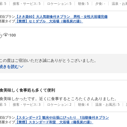
|
|
|
|
|
屋
:
5
接客・サービス
:
5
ロケーション
:
5
朝食
:
5
夕食
:
-
温泉・お
2026-07-19
宿泊プラン
【さき楽60】大人気朝食付きプラン 男性・女性大浴場完備
部屋タイプ
【禁煙】セミダブル 大浴場（備長炭の湯）
100
この度はご宿泊いただき誠にありがとうございました。

続きを読む
温泉を夜も朝も満喫していただけたとのこと、私たちもとても嬉しい気持
朝食バイキングも「最高」と言っていただけて光栄です。スタッフ一同、
食美味しく食事処も多くて便利
また「利用したい」とのお声は何よりのご褒美です。

次回お越しいただく際も、今回以上に心地よい時間をお過ごしいただける
食美味しかったです。近くに食事するところたくさんありました。
|
|
|
|
|
屋
:
5
接客・サービス
:
3
ロケーション
:
2
朝食
:
4
温泉・お風呂
:
5
全国160店舗展開中BBHグループ

ホテル鹿児島ヒルズ　外山
宿泊プラン
【スタンダード】観光や出張にぴったり 1泊朝食付きプラン
部屋タイプ
【禁煙】スタンダード和室 大浴場（備長炭の湯）
備長炭の湯 ホテル鹿児島ヒルズ（旧：ビジネスホテル オリエンタル