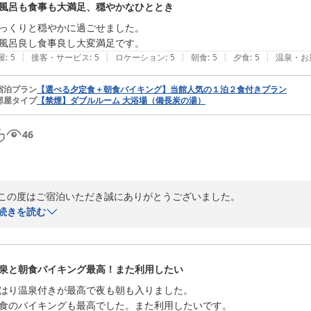
風呂も食事も大満足、穏やかなひととき
受け止めております。

っくりと穏やかに過ごせました。

安全にご来店いただけるよう、周辺環境の改善について関係機関へ相談
風呂良し食事良し大変満足です。
ます。

|
|
|
|
|
屋
:
5
接客・サービス
:
5
ロケーション
:
5
朝食
:
5
夕食
:
5
温泉・お
ご不便をおかけし大変恐縮ですが、今後も安心してご利用いただける環
なお、コンビニにつきましては徒歩3分ほどの場所にもございますので、
宿泊プラン
【選べる夕定食＋朝食バイキング】当館人気の１泊２食付きプラン
部屋タイプ
【禁煙】ダブルルーム 大浴場（備長炭の湯）
全国160店舗展開中BBHグループ

ホテル鹿児島ヒルズ　外山
46
備長炭の湯 ホテル鹿児島ヒルズ（旧：ビジネスホテル オリエンタル
2026-05-23
この度はご宿泊いただき誠にありがとうございました。

「ゆっくりと穏やかに過ごせました」とのお言葉をいただき、大変嬉し
続きを読む
ただけたとのこと、スタッフ一同の励みになります。

これからも皆さまに心からくつろいでいただける宿を目指し、サービスの
またお会いできます日を、心よりお待ちしております。

泉と朝食バイキング最高！また利用したい
全国160店舗展開中BBHグループ

ホテル鹿児島ヒルズ　外山
はり温泉付きが最高で夜も朝も入りました。

食のバイキングも最高でした。また利用したいです。
備長炭の湯 ホテル鹿児島ヒルズ（旧：ビジネスホテル オリエンタル