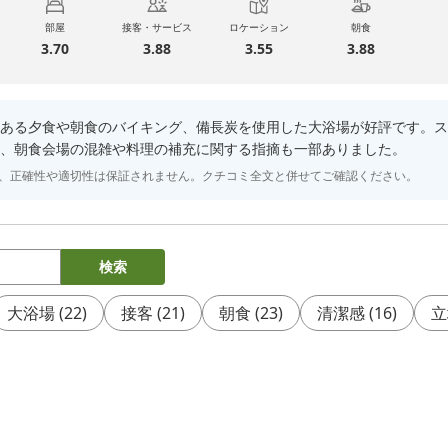
部屋
接客・サービス
ロケーション
朝食
3.70
3.88
3.55
3.88
ある夕食や朝食のバイキング、備長炭を使用した大浴場が好評です。ス
、朝食会場の混雑や料理の補充に関する指摘も一部ありました。
り、正確性や適切性は保証されません。クチコミ全文と併せてご確認ください。
検索
大浴場
(
22
)
接客
(
21
)
朝食
(
23
)
清潔感
(
16
)
立