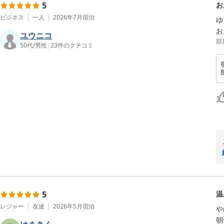
5
お
ビジネス
一人
2026年7月
宿泊
ゆ
お
ユウニコ
部
50代
/
男性
|
23
件のクチコミ
5
温
レジャー
友達
2026年5月
宿泊
や
朝