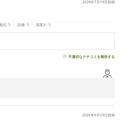
2026年7月19日
投稿
を進めるとともに、できる範囲での対策を検討してまいり
|
|
風呂
:
5
設備
:
5
清潔さ
:
5
境づくりに努めてまいります。

あわせてご利用いただければ幸いです。

不適切なクチコミを報告する
鹿児島）（ＢＢＨホテルグループ）
く拝見いたしました。また、お風呂やお食事にもご満足い
向上に努めてまいります。

2026年6月24日
投稿
鹿児島）（ＢＢＨホテルグループ）