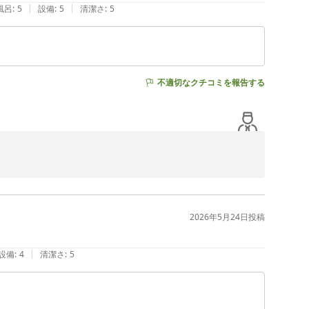
|
|
風呂
:
5
設備
:
5
清潔さ
:
5
不適切なクチコミを報告する
ちになりました。

毎日の励みになります。

2026年5月24日
投稿
よう努めてまいります。

|
設備
:
4
清潔さ
:
5
鹿児島）（ＢＢＨホテルグループ）