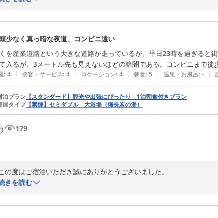
何度も当館をご利用いただいているとのこと、スタッフ一同とても励み
ころに手が届く」ような細やかな気配りや、清潔で安心して過ごせる空
だけたことが何より嬉しいです。

頭少なく真っ暗な夜道、コンビニ遠い
大浴場のおもちゃや椅子、ビニールバッグなども、お子さま連れのお客
くを産業道路という大きな道路が走っているが、平日23時を過ぎると
している部分です。和室のお部屋も含め、どこかほっとできる“温かさ
て入るが、3メートル先も見えないほどの暗闇である。コンビニまで徒歩
褒め言葉です。

|
|
|
|
|
屋
:
4
接客・サービス
:
4
ロケーション
:
4
朝食
:
5
温泉・お風呂
:
-
これからも、変わらぬ安心と、ちょっとした嬉しさを感じていただける
宿泊プラン
【スタンダード】観光や出張にぴったり 1泊朝食付きプラン
部屋タイプ
【禁煙】セミダブル 大浴場（備長炭の湯）
越しを心よりお待ちしております。

全国160店舗展開中BBHグループ

179
ホテル鹿児島ヒルズ　外山
備長炭の湯 ホテル鹿児島ヒルズ（旧：ビジネスホテル オリエンタル
2026-06-01
この度はご宿泊いただき誠にありがとうございました。

続きを読む
夜間の道の暗さについてご不安な思いをさせてしまい、誠に申し訳ござい
当施設周辺は産業道路沿いという立地上、23時以降は街灯が少なく、