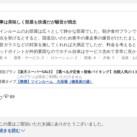
お墓参りの際に久しぶりにご宿泊いただき、無料コーヒーサービスや大
だけたこと、大変嬉しく思います。

事は美味しく部屋も快適だが騒音が残念
一方で、朝食の種類や畳のお食事スペース、マッサージ機の場所につき
ただいたご意見は、今後の改善の参考にさせていただきます。

インルームのお部屋は広々として静かな部屋でした。朝夕食付プランで
点を挙げるとすると、国道沿いのため夜中の暴走車の爆音がけたたまし
「お父様が生前好きだったホテル」とのお言葉をいただき、とても嬉し
音ガラスなどの対策を施してくれれば大満足でしたが、料金を考えると
お過ごしいただけるホテルを目指してまいります。

ッドポイントが外的要因なのでホテル自体はサービス含めて非常に良か
|
|
|
|
|
屋
:
4
接客・サービス
:
3
ロケーション
:
2
朝食
:
4
夕食
:
5
温泉・お
また鹿児島へお越しの際は、ぜひご利用ください。スタッフ一同、心より
                                                                                       
宿泊プラン
【楽天スーパーSALE】【選べる夕定食＋朝食バイキング】当館人気の１
このプランは現在ご利用いただけません
ー
部屋タイプ
【禁煙】ツインルーム 大浴場（備長炭の湯）
プ　　　　　　　　　　　　　　　　　　　　　　　　　　　　　　　
　田中
89
備長炭の湯 ホテル鹿児島ヒルズ 谷山店（ＢＢＨホテルグループ）
2026-08-05
この度はご宿泊いただき誠にありがとうございました。

続きを読む