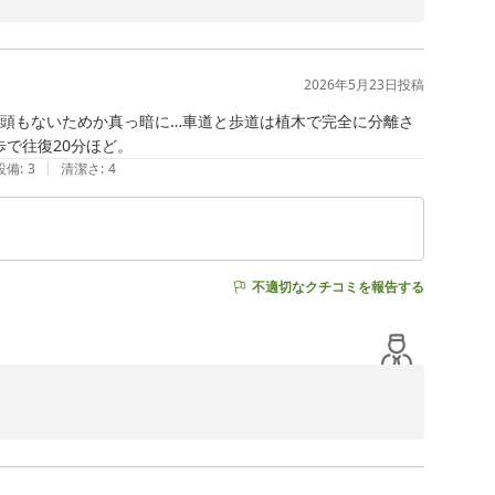
になっています。最新の設備こそありませんが、「痒いと
間づくりを大切にしているので、その点を感じ取っていた
2026年5月23日
投稿
様や長期滞在の方が少しでも快適に過ごせるようにと工夫
街頭もないためか真っ暗に…車道と歩道は植木で完全に分離さ
”を感じていただけたというお言葉は、私たちにとって最高の
で往復20分ほど。
|
設備
:
3
清潔さ
:
4
ホテルであり続けられるよう努めてまいります。またのお
不適切なクチコミを報告する
鹿児島）（ＢＢＨホテルグループ）
ません。

徒歩での移動がしづらい状況について、貴重なご指摘として