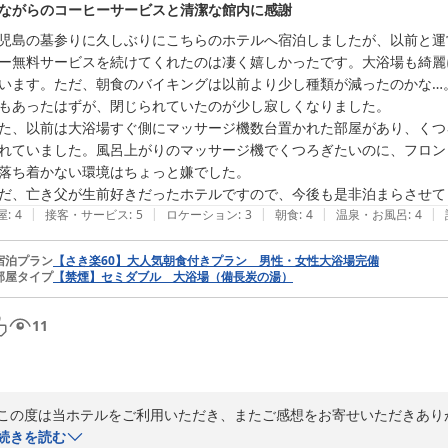
ながらのコーヒーサービスと清潔な館内に感謝
児島の墓参りに久しぶりにこちらのホテルへ宿泊しましたが、以前と運
ー無料サービスを続けてくれたのは凄く嬉しかったです。大浴場も綺麗
います。ただ、朝食のバイキングは以前より少し種類が減ったのかな…
もあったはずが、閉じられていたのが少し寂しくなりました。

た、以前は大浴場すぐ側にマッサージ機数台置かれた部屋があり、くつ
れていました。風呂上がりのマッサージ機でくつろぎたいのに、フロン
落ち着かない環境はちょっと嫌でした。

だ、亡き父が生前好きだったホテルですので、今後も是非泊まらさせて
|
|
|
|
|
屋
:
4
接客・サービス
:
5
ロケーション
:
3
朝食
:
4
温泉・お風呂
:
4
宿泊プラン
【さき楽60】大人気朝食付きプラン 男性・女性大浴場完備
部屋タイプ
【禁煙】セミダブル 大浴場（備長炭の湯）
11
この度は当ホテルをご利用いただき、またご感想をお寄せいただきありが
続きを読む