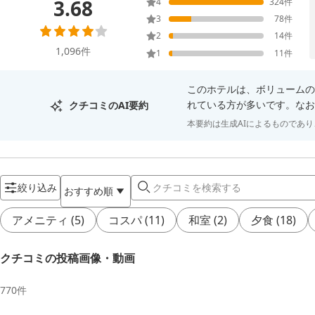
3.68
4
324
件
3
78
件
2
14
件
1,096
件
1
11
件
このホテルは、ボリュームの
れている方が多いです。なお
クチコミのAI要約
本要約は生成AIによるものであ
絞り込み
おすすめ順
アメニティ
(
5
)
コスパ
(
11
)
和室
(
2
)
夕食
(
18
)
クチコミの投稿画像・動画
770
件