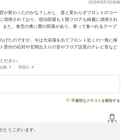
2026年8月3日
投稿
営が変わったのかな？しかし、昔と変わらずフロントのコー
に清掃されており、宿泊部屋も１階フロアも綺麗に清掃され
。また、食堂の奥に畳の部屋があり、座って食べれるテーブ
ろげたのですが、今は大浴場を出てフロント近くの一角に移
ト受付の応対や玄関出入りの音やフロア設置のテレビ音など
ください。
|
設備
:
3
清潔さ
:
4
不適切なクチコミを報告する
とうございます。
