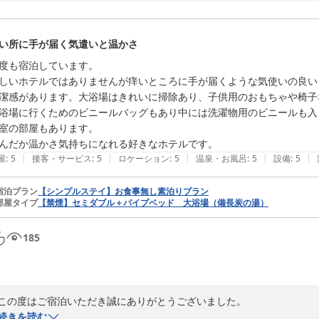
お部屋の広さや静かさ、また朝夕のお食事を「手作りで美味しい」とお
同の励みになります。

い所に手が届く気遣いと温かさ
一方で、国道沿いという立地のため、夜間の車両騒音によりごゆっくり
んでした。立地上すぐに改善が難しい点ではございますが、防音対策を
度も宿泊しています。

たします。

しいホテルではありませんが痒いところに手が届くような気使いの良い
潔感があります。大浴場はきれいに掃除あり、子供用のおもちゃや椅子
そのような中でも、「ホテル自体はサービスを含めて非常に良かった」
浴場に行くためのビニールバッグもあり中には洗濯物用のビニールも入
室の部屋もあります。

またお近くへお越しの際は、ぜひ当ホテルをご利用いただけますと幸い
んだか温かさ気持ちになれる好きなホテルです。
|
|
|
|
|
屋
:
5
接客・サービス
:
5
ロケーション
:
5
温泉・お風呂
:
5
設備
:
5
全国160店舗展開中BBHグループ

宿泊プラン
【シンプルステイ】お食事無し素泊りプラン
部屋タイプ
【禁煙】セミダブル＋パイプベッド 大浴場（備長炭の湯）
備長炭の湯 ホテル鹿児島ヒルズ（旧：ビジネスホテル オリエンタル
2026-07-14
185
この度はご宿泊いただき誠にありがとうございました。

続きを読む