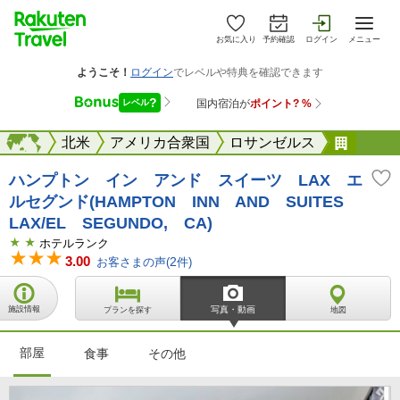
お気に入り
予約確認
ログイン
メニュー
海外
海外
北米
アメリカ合衆国
ロサンゼルス
HAMP
ハンプトン イン アンド スイーツ LAX エ
ルセグンド(HAMPTON INN AND SUITES
LAX/EL SEGUNDO, CA)
ホテルランク
3.00
お客さまの声(
2
件)
施設情報
写真・動画
プランを探す
地図
部屋
食事
その他