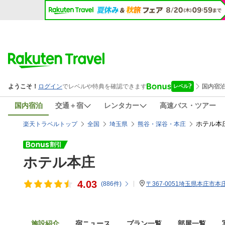
国内宿泊
交通＋宿
レンタカー
高速バス・ツアー
ホテル本
楽天トラベルトップ
全国
埼玉県
熊谷・深谷・本庄
ホテル本庄
4.03
(
886
件)
〒367-0051埼玉県本庄市本庄1
施設紹介
宿ニュース
プラン一覧
部屋一覧