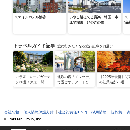
スマイルホテル熊谷
いやし処ほてる寛楽 埼玉・本
ス
庄早稲田 ひのきの館
温
トラベルガイド記事
旅に行きたくなる旅行記事をお届け
バラ園・ローズガーデ
北欧の森「メッツァ」
【2025年最新】関
ン20選！東京・関東
で過ごす、アートとム
の紅葉名所28選！
の名所をご紹介
ーミンの物語の世界に
2025年見頃やライ
浸る湖畔の休日
アップ情報も
会社情報
個人情報保護方針
社会的責任[CSR]
採用情報
規約集
© Rakuten Group, Inc.