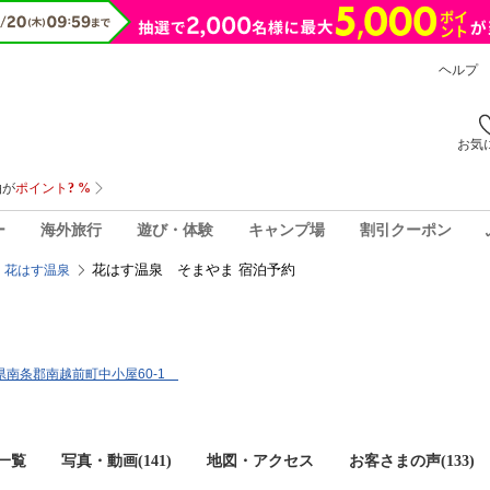
ヘルプ
お気
ー
海外旅行
遊び・体験
キャンプ場
割引クーポン
花はす温泉 そまやま 宿泊予約
花はす温泉
福井県南条郡南越前町中小屋60-1
一覧
写真・動画(141)
地図・アクセス
お客さまの声(
133
)