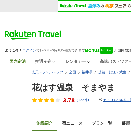
国内宿泊
交通＋宿
レンタカー
高速バス・ツア
楽天トラベルトップ
全国
福井県
越前・鯖江・武生
花はす温泉 そまやま
3.78
(
133
件)
〒919-0214
施設紹介
宿ニュース
プラン一覧
部屋