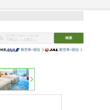
合計料金
※1部屋あたりの税込金額
検索
〜
航空券+宿泊
航空券+宿泊
で検索