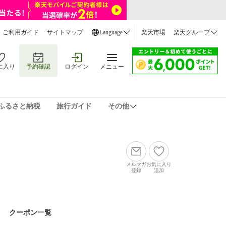
ご利用ガイド
サイトマップ
Language
楽天市場
楽天グループ
に入り
予約確認
ログイン
メニュー
ふるさと納税
旅行ガイド
その他
メルマガ
お気に入り
登録
追加
クーポン一覧