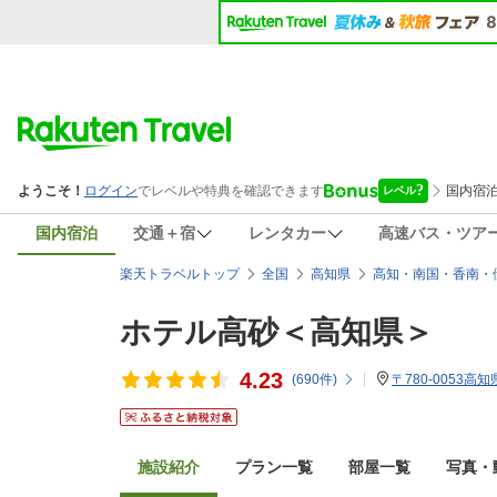
国内宿泊
交通＋宿
レンタカー
高速バス・ツア
楽天トラベルトップ
全国
高知県
高知・南国・香南・
ホテル高砂＜高知県＞
4.23
(
690
件)
〒780-0053高
施設紹介
プラン一覧
部屋一覧
写真・動