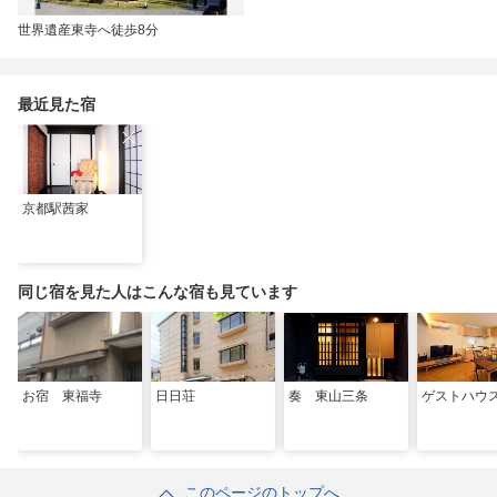
世界遺産東寺へ徒歩8分
最近見た宿
京都駅茜家
同じ宿を見た人はこんな宿も見ています
お宿 東福寺
日日荘
奏 東山三条
ゲストハウ
このページのトップへ