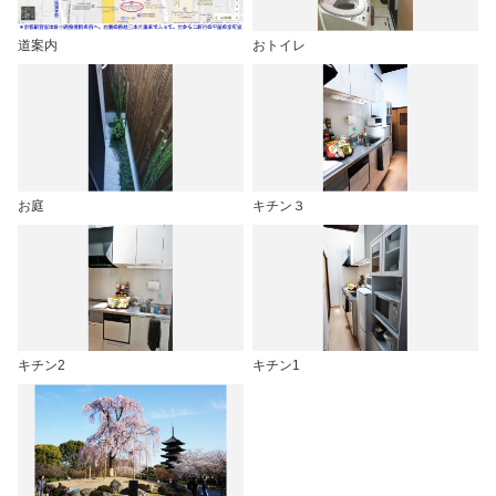
道案内
おトイレ
お庭
キチン３
キチン2
キチン1