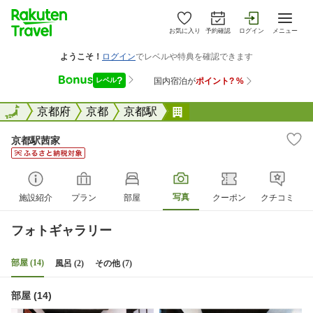
お気に入り
予約確認
ログイン
メニュー
全国
全国
京都府
京都
京都駅
京都駅茜家
京都駅茜家
写真
施設紹介
プラン
部屋
クーポン
クチコミ
フォトギャラリー
部屋 (14)
風呂 (2)
その他 (7)
部屋 (14)