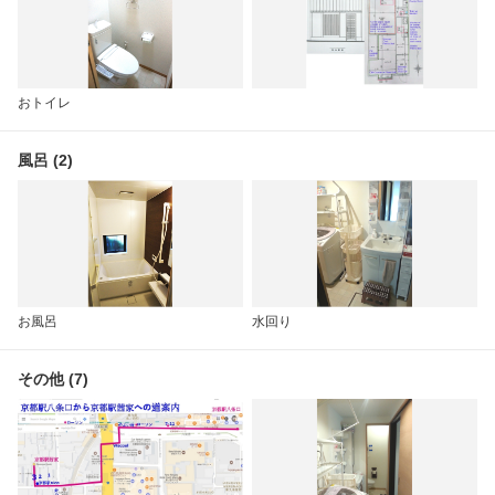
おトイレ
風呂 (2)
お風呂
水回り
その他 (7)