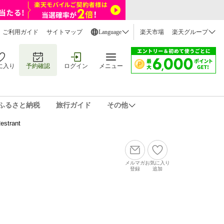
ご利用ガイド
サイトマップ
Language
楽天市場
楽天グループ
に入り
予約確認
ログイン
メニュー
ふるさと納税
旅行ガイド
その他
rant
メルマガ
お気に入り
登録
追加