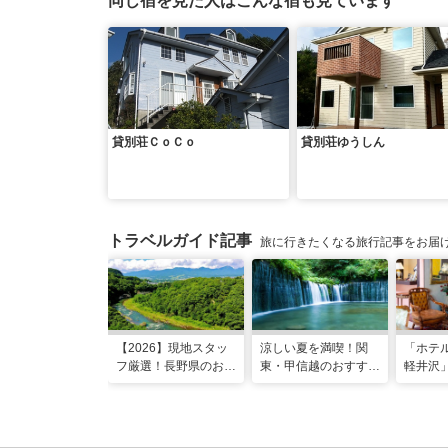
同じ宿を見た人はこんな宿も見ています
貸別荘ＣｏＣｏ
貸別荘ゆうしん
トラベルガイド記事
旅に行きたくなる旅行記事をお届
【2026】現地スタッ
涼しい夏を満喫！関
「ホテ
フ厳選！長野県のおす
東・甲信越のおすすめ
軽井沢
すめ観光スポット26
避暑地14選
ンティ
選
優雅な