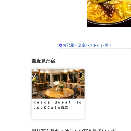
お部屋＜全室バストイレ付＞
最近見た宿
Ｒｅｉｃａ Ｇｕｅｓｔ Ｈｏ
ｕｓｅ＆Ｃａｆｅ白馬