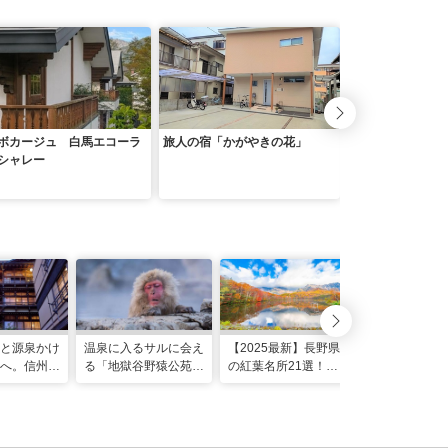
ボカージュ 白馬エコーラ
旅人の宿「かがやきの花」
民宿 古志山
シャレー
と源泉かけ
温泉に入るサルに会え
【2025最新】長野県
【2025最新
へ。信州・
る「地獄谷野猿公苑」
の紅葉名所21選！ド
諏訪湖の観光
史の宿 金
事前知識で10倍楽し
ライブやロープウェイ
ルメ29選！
わう湯巡り
もう！
での絶景も
モデルルート
び心