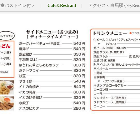
全室バストイレ付＞
Cafe&Restrant
アクセス＜白馬駅からRei