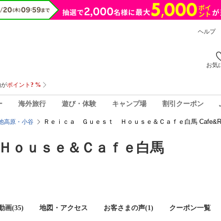
ヘルプ
お気
ー
海外旅行
遊び・体験
キャンプ場
割引クーポン
Ｒｅｉｃａ Ｇｕｅｓｔ Ｈｏｕｓｅ＆Ｃａｆｅ白馬 Cafe&Rest
池高原・小谷
Ｈｏｕｓｅ＆Ｃａｆｅ白馬
画(35)
地図・アクセス
お客さまの声(
1
)
クーポン一覧