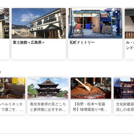
富士旅館＜広島県＞
瓦町ドミトリー
ル・
ンド
け
ルベルリネッタ
善光寺参拝の見どころ
【⻑野・松本〜安曇
文化財建築
」で過ごす、ア
と参拝後におすすめ！
野】味噌蔵巡り×発酵
流しの名宿
ークに包まれる
善光寺周辺観光モデル
の街を歩く「発酵カル
渋温泉「歴
休日
コース
チャー旅」
具屋」で味
と職人の遊