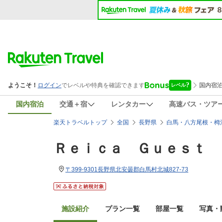
国内宿泊
交通＋宿
レンタカー
高速バス・ツア
楽天トラベルトップ
全国
長野県
白馬・八方尾根・栂
Ｒｅｉｃａ Ｇｕｅｓｔ 
〒399-9301長野県北安曇郡白馬村北城827-73
施設紹介
プラン一覧
部屋一覧
写真・動