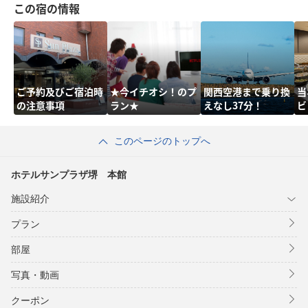
この宿の情報
ご予約及びご宿泊時
★今イチオシ！のプ
関西空港まで乗り換
当
の注意事項
ラン★
えなし37分！
ビ
このページのトップへ
ホテルサンプラザ堺 本館
施設紹介
プラン
部屋
写真・動画
クーポン