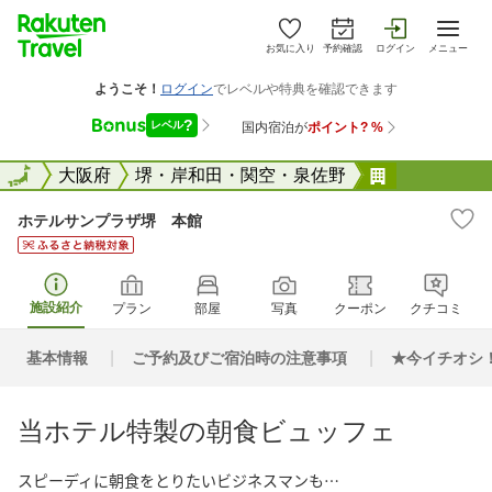
お気に入り
予約確認
ログイン
メニュー
全国
全国
大阪府
堺・岸和田・関空・泉佐野
ホテルサン
ホテルサンプラザ堺 本館
施設紹介
プラン
部屋
写真
クーポン
クチコミ
基本情報
ご予約及びご宿泊時の注意事項
★今イチオシ
当ホテル特製の朝食ビュッフェ
スピーディに朝食をとりたいビジネスマンも…
