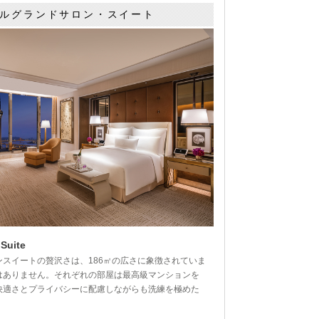
ルグランドサロン・スイート
ラクシー ホテル
スタジオシティーマカ
ホテルリスボア(澳門葡
カーサレ
酒店)
オ（新濠影匯酒店）
京酒店)
マカオ(
店)
Suite
スイートの贅沢さは、186㎡の広さに象徴されていま
はありません。それぞれの部屋は最高級マンションを
快適さとプライバシーに配慮しながらも洗練を極めた