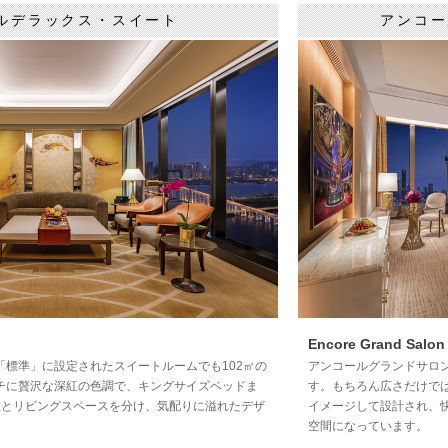
ルデラックス・スイート
アンコー
ザ ヴェネチアン マ
レジェンド パレス
アーティゼン グラン
ギャ
カオ (澳門威尼斯人)
ホテル（勵宮酒店）
ド ラパ マカオ
(銀河
（前グランド ラパ
マカオ（澳門雅辰酒店
（前金麗華酒店））
Encore Grand Salon 
「標準」に設定されたスイートルームでも102㎡の
アンコールグランドサロン
チに贅沢な深紅の色調で、キングサイズベッドま
す。もちろん広さだけで
室とリビングスペースを分け、気配りに溢れたデザ
イメージして設計され、
空間になっています。