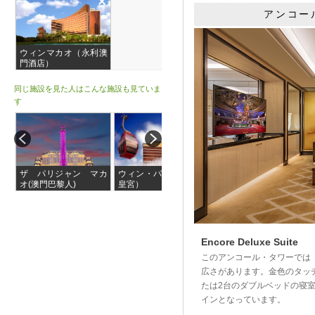
アンコー
ウィンマカオ（永利澳
門酒店）
同じ施設を見た人はこんな施設も見ていま
す
ザ パリジャン マカ
ウィン・パレス（永利
ソフィテルマカオ ア
オ(澳門巴黎人)
皇宮）
ット ポンテ16(澳門
十六浦索菲特大酒店)
Encore Deluxe Suite
このアンコール・タワーでは
広さがあります。金色のタッ
たは2台のダブルベッドの寝
インとなっています。