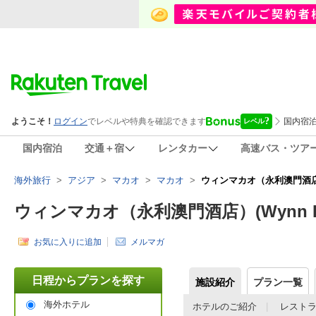
国内宿泊
交通＋宿
レンタカー
高速バス・ツア
海外旅行
>
アジア
>
マカオ
>
マカオ
>
ウィンマカオ（永利澳門酒店）(Wy
ウィンマカオ（永利澳門酒店）(Wynn Resor
お気に入りに追加
メルマガ
日程からプランを探す
施設紹介
プラン一覧
海外ホテル
ホテルのご紹介
レスト