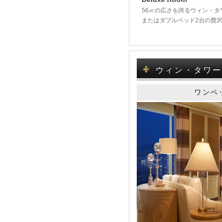
56㎡の広さを誇るウィン・
またはダブルベッド2台の贅
ウィン・タワー W
ワンベ