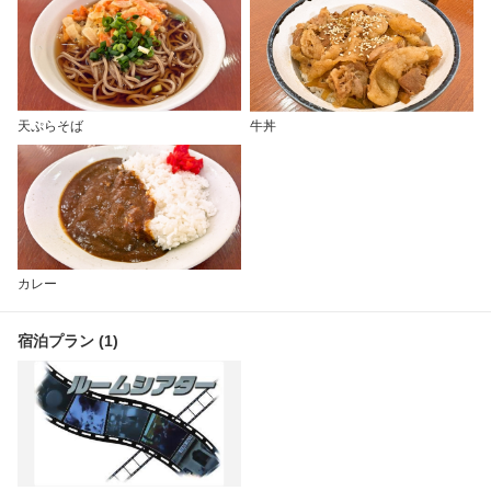
天ぷらそば
牛丼
カレー
宿泊プラン (1)