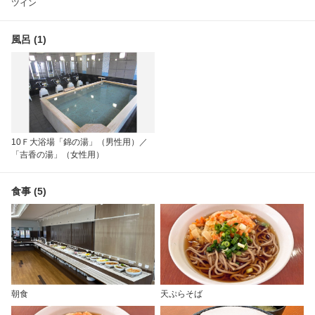
ツイン
風呂 (1)
10Ｆ大浴場「錦の湯」（男性用）／
「吉香の湯」（女性用）
食事 (5)
朝食
天ぷらそば