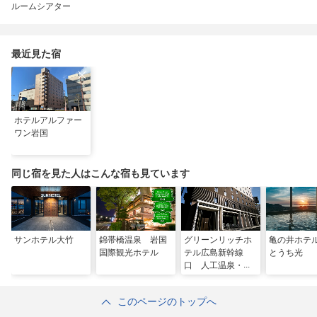
ルームシアター
最近見た宿
ホテルアルファー
ワン岩国
同じ宿を見た人はこんな宿も見ています
サンホテル大竹
錦帯橋温泉 岩国
グリーンリッチホ
亀の井ホテ
国際観光ホテル
テル広島新幹線
とうち光
口 人工温泉・二
股湯の華
このページのトップへ