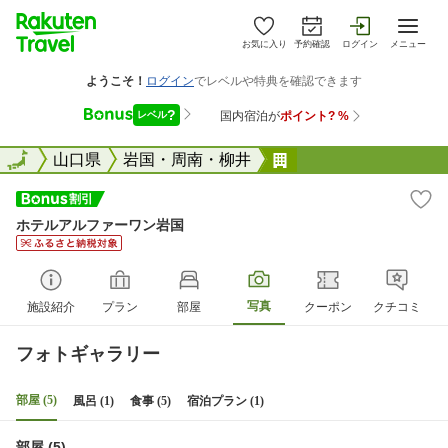
お気に入り
予約確認
ログイン
メニュー
全国
全国
山口県
岩国・周南・柳井
ホテルアルファーワ
ホテルアルファーワン岩国
写真
施設紹介
プラン
部屋
クーポン
クチコミ
フォトギャラリー
部屋 (5)
風呂 (1)
食事 (5)
宿泊プラン (1)
部屋 (5)