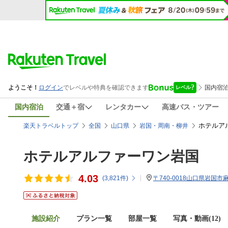
国内宿泊
交通＋宿
レンタカー
高速バス・ツアー
ホテルア
楽天トラベルトップ
全国
山口県
岩国・周南・柳井
ホテルアルファーワン岩国
4.03
(
3,821
件)
〒740-0018山口県岩国市麻
施設紹介
プラン一覧
部屋一覧
写真・動画(12)