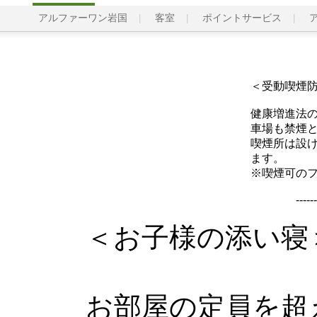
アルファーワン岩国
客室
ポイントサービス
＜受動喫煙
健康増進法
車場も禁煙
喫煙所は設
ます。
※喫煙可の
------
＜お子様の添い寝
お部屋の定員を超