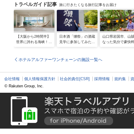
トラベルガイド記事
旅に行きたくなる旅行記事をお届け
【大阪から2時間半】
日本酒「獺祭」の酒蔵
山口県岩国市、山
世界に誇れる海峡！
見学に参加してみた！
なった気分で豪快
山口・下関に新しいリ
人の手間とデータで造
が味わえる名物ス
ゾナーレが開業
り上げる変わらない美
ト「いろり山賊」
味しさ
ホテルアルファーワンチェーンの施設一覧へ
会社情報
個人情報保護方針
社会的責任[CSR]
採用情報
規約集
© Rakuten Group, Inc.