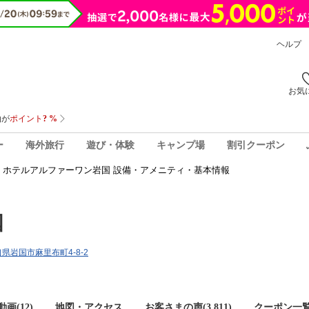
ヘルプ
お気
ー
海外旅行
遊び・体験
キャンプ場
割引クーポン
ホテルアルファーワン岩国 設備・アメニティ・基本情報
国
山口県岩国市麻里布町4-8-2
画(12)
地図・アクセス
お客さまの声(
3,811
)
クーポン一