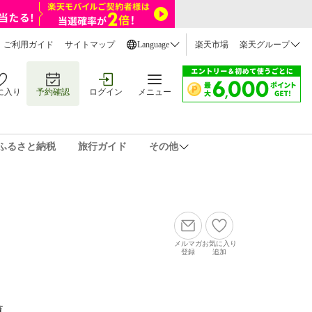
ご利用ガイド
サイトマップ
Language
楽天市場
楽天グループ
に入り
予約確認
ログイン
メニュー
ふるさと納税
旅行ガイド
その他
メルマガ
お気に入り
登録
追加
覧