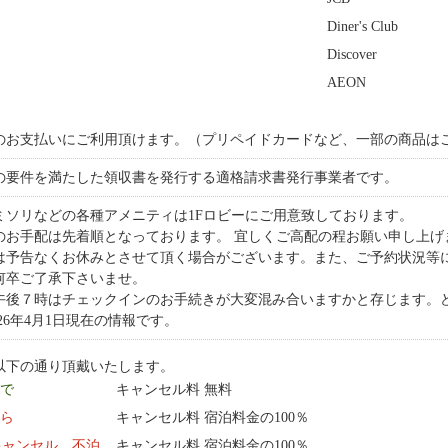
Diner's Club
Discover
AEON
のお支払いにご利用頂けます。（プリペイドカードなど、一部の商品は
の要件を満たした領収書を発行する適格請求書発行事業者です。
ミソリなどの各種アメニティは1Fロビーにご用意致しております。
のお手配は先着順となっております。 宜しくご高配の程お願い申し上げ
は予告なくお休みとさせて頂く場合がございます。また、ご予約状況等
何卒ご了承下さいませ。
午後７時はチェックインのお手続きが大変混み合いますかと存じます。
026年4月1日現在の情報です。
以下の通り頂戴いたします。
まで
キャンセル料 無料
から
キャンセル料 宿泊料金の100％
キャンセル、不泊
キャンセル料 宿泊料金の100％