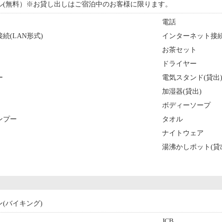
(無料）※お貸し出しはご宿泊中のお客様に限ります。
電話
続(LAN形式)
インターネット接続
お茶セット
ドライヤー
ー
電気スタンド(貸出
加湿器(貸出)
ボディーソープ
ンプー
タオル
ナイトウェア
湯沸かしポット(貸
ン(バイキング)
JCB