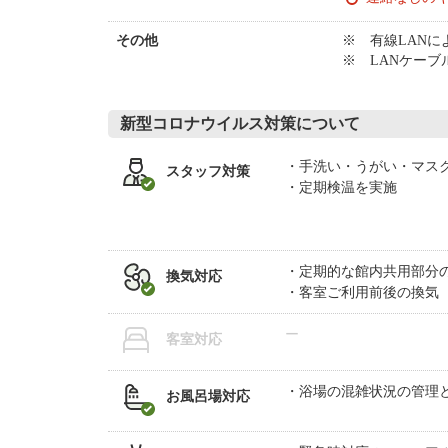
※ 有線LAN
その他
※ LANケー
新型コロナウイルス対策について
手洗い・うがい・マス
スタッフ対策
定期検温を実施
定期的な館内共用部分
換気対応
客室ご利用前後の換気
ー
客室対応
浴場の混雑状況の管理
お風呂場対応