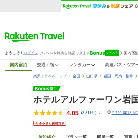
国内宿泊
交通＋宿
レンタカー
高速バス・ツア
楽天トラベルトップ
全国
山口県
岩国・周南・柳井
ホテルアルファーワン岩
4.05
(
3,811
件)
〒740-0018
施設紹介
プラン一覧
部屋一覧
写真・動