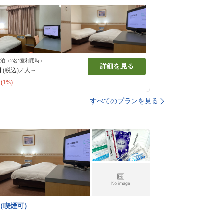
1泊（2名1室利用時）
詳細を見る
円
(税込)／人～
(1%)
すべてのプランを見る
（喫煙可）