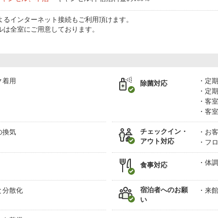
によるインターネット接続もご利用頂けます。
ブルは全室にご用意しております。
ク着用
定
除菌対応
定
客
客
チェックイン・
の換気
お
アウト対応
フ
体
食事対応
宿泊者へのお願
と分散化
来
い