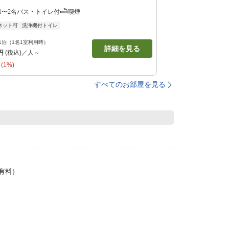
1〜2名
バス・トイレ付
喫煙
ネット可
洗浄機付トイレ
1泊（1名1室利用時）
詳細を見る
円
(税込)／人～
(1%)
すべてのお部屋を見る
有料)