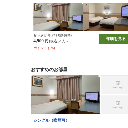
お1人さま1泊（2名1室利用時）
詳細を見る
4,900
円
(税込)／人～
ポイント (1%)
おすすめのお部屋
シングル（喫煙可）