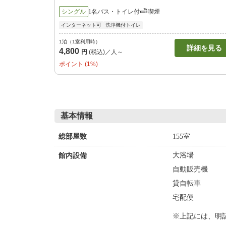
シングル
1名
バス・トイレ付
喫煙
インターネット可
洗浄機付トイレ
1泊（1室利用時）
詳細を見る
4,800
円
(税込)／人～
ポイント (1%)
基本情報
155室
総部屋数
大浴場
館内設備
自動販売機
貸自転車
宅配便
※上記には、明