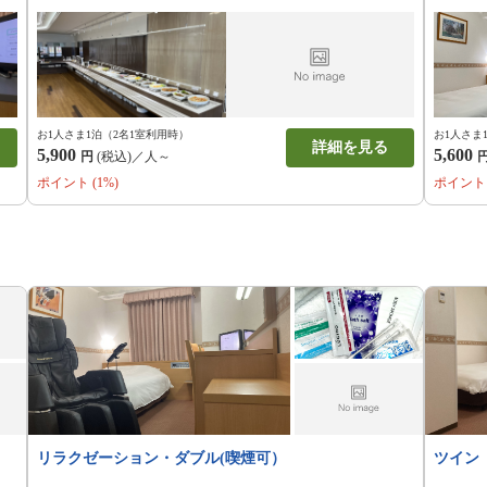
お1人さま
お1人さま1泊（2名1室利用時）
詳細を見る
5,600
5,900
円
(税込)／人～
ポイント 
ポイント (1%)
リラクゼーション・ダブル(喫煙可）
ツイン