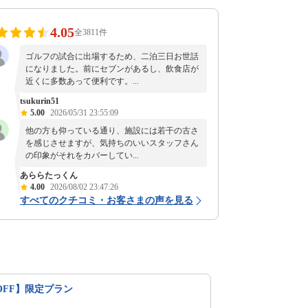
4.05
全3811件
ゴルフの試合に出場するため、二泊三日お世話
になりました。前にセブンがあるし、飲食店が
近くに多数あって便利です。...
tsukurin51
5.00
2026/05/31 23:55:09
他の方も仰っている通り、施設には若干の古さ
を感じさせますが、気持ちのいいスタッフさん
の印象がそれをカバーしてい...
あららたっくん
4.00
2026/08/02 23:47:26
すべてのクチコミ・お客さまの声を見る
OFF】限定プラン