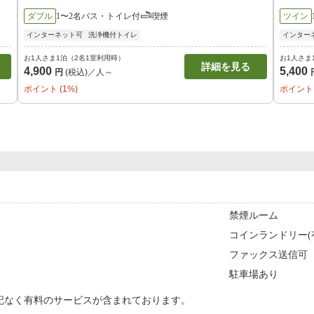
ダブル
1〜2名
バス・トイレ付
喫煙
ツイン
インターネット可
洗浄機付トイレ
インター
お1人さま1泊（2名1室利用時）
お1人さま
詳細を見る
4,900
5,400
円
(税込)／人～
ポイント (1%)
ポイント 
禁煙ルーム
コインランドリー(
ファックス送信可
駐車場あり
記なく有料のサービスが含まれております。