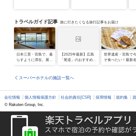
ワ
トラベルガイド記事
旅に行きたくなる旅行記事をお届け
日本三景・宮島で、暮
【2025年最新】広島
世界遺産・宮島で
らすように滞在。展望
「尾道」のおすすめ観
そ食べたい！最新
風呂の絶景に癒やされ
光スポット20選！現
グルメ＆観光スポ
る「ホテル宮島別荘」
地スタッフ厳選
スーパーホテルの施設一覧へ
会社情報
個人情報保護方針
社会的責任[CSR]
採用情報
規約集
© Rakuten Group, Inc.