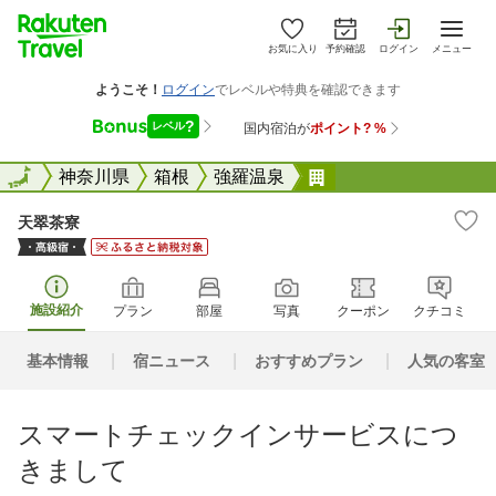
お気に入り
予約確認
ログイン
メニュー
全国
全国
神奈川県
箱根
強羅温泉
天翠茶寮
天翠茶寮
施設紹介
プラン
部屋
写真
クーポン
クチコミ
基本情報
宿ニュース
おすすめプラン
人気の客室
スマートチェックインサービスにつ
きまして