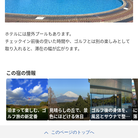
ホテルには屋外プールもあります。
チェックイン前後の空いた時間や、ゴルフとは別の楽しみとして
取り入れると、滞在の幅が広がります。
この宿の情報
泊まって楽しむ、ゴ
見晴らしの丘で、景
ゴルフ後の身体を、
に
ルフ旅の新定番
色にほどける休日
風呂とサウナで整え
落
る
時
このページのトップへ