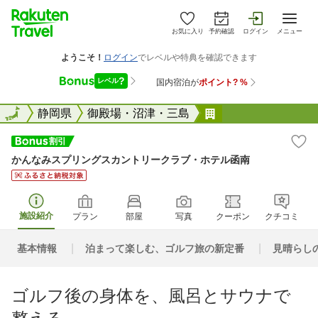
お気に入り
予約確認
ログイン
メニュー
全国
全国
静岡県
御殿場・沼津・三島
かんなみスプリン
かんなみスプリングスカントリークラブ・ホテル函南
施設紹介
プラン
部屋
写真
クーポン
クチコミ
基本情報
泊まって楽しむ、ゴルフ旅の新定番
見晴らし
ゴルフ後の身体を、風呂とサウナで