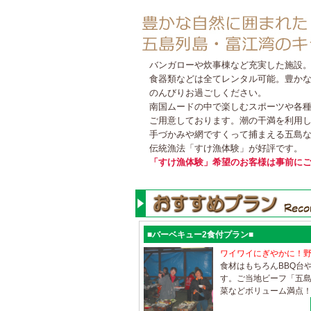
バンガローや炊事棟など充実した施設
食器類などは全てレンタル可能。豊か
のんびりお過ごしください。
南国ムードの中で楽しむスポーツや各
ご用意しております。潮の干満を利用
手づかみや網ですくって捕まえる五島
伝統漁法「すけ漁体験」が好評です。
「すけ漁体験」希望のお客様は事前に
■バーベキュー2食付プラン■
ワイワイにぎやかに！野
食材はもちろんBBQ台
す。ご当地ビーフ「五
菜などボリューム満点