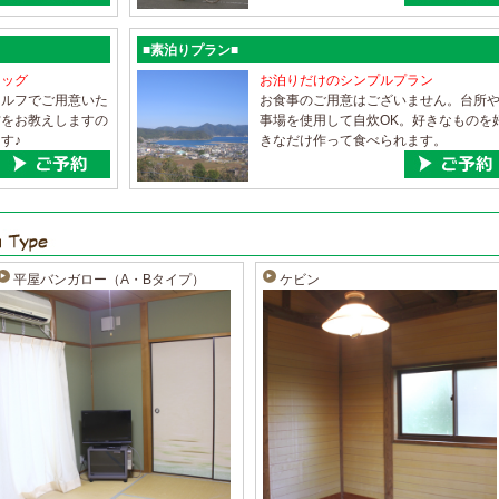
■素泊りプラン■
ドッグ
お泊りだけのシンプルプラン
セルフでご用意いた
お食事のご用意はございません。台所
方をお教えしますの
事場を使用して自炊OK。好きなものを
す♪
きなだけ作って食べられます。
平屋バンガロー（A・Bタイプ）
ケビン