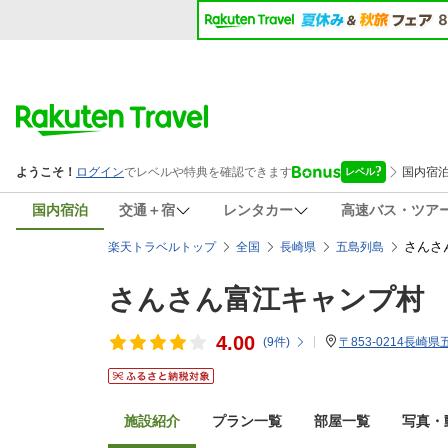
国内宿泊
交通＋宿
レンタカー
高速バス・ツア
さんさ
楽天トラベルトップ
全国
長崎県
五島列島
さんさん富江キャンプ村
4.00
(
9
件)
〒853-0214長崎
施設紹介
プラン一覧
部屋一覧
写真・動