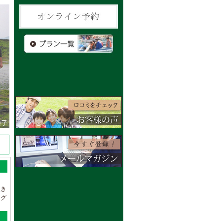
吹き
ング