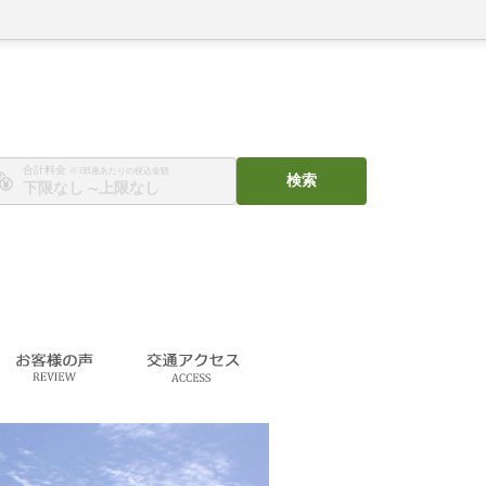
合計料金
※1部屋あたりの税込金額
検索
〜
客様の声
交通アクセス