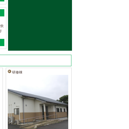
や炊
好
研修棟