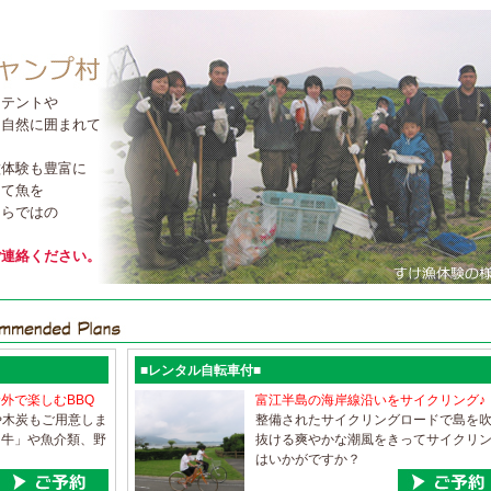
。テントや
な自然に囲まれて
種体験も豊富に
して魚を
ならではの
ご連絡ください。
■レンタル自転車付■
外で楽しむBBQ
富江半島の海岸線沿いをサイクリング♪
や木炭もご用意しま
整備されたサイクリングロードで島を
島牛」や魚介類、野
抜ける爽やかな潮風をきってサイクリ
！
はいかがですか？