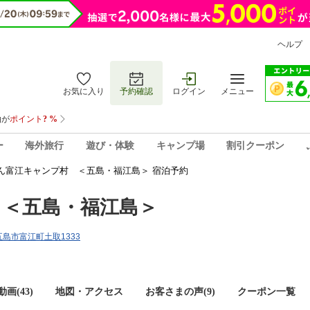
ヘルプ
お気に入り
予約確認
ログイン
メニュー
ー
海外旅行
遊び・体験
キャンプ場
割引クーポン
ん富江キャンプ村 ＜五島・福江島＞ 宿泊予約
 ＜五島・福江島＞
県五島市富江町土取1333
画(43)
地図・アクセス
お客さまの声(
9
)
クーポン一覧