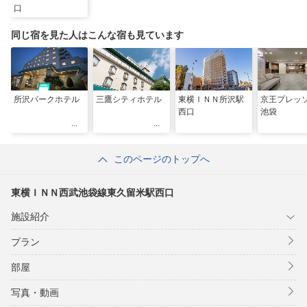
口
同じ宿を見た人はこんな宿も見ています
所沢パークホテル
三鷹シティホテル
東横ＩＮＮ所沢駅
京王プレッ
西口
池袋
このページのトップへ
東横ＩＮＮ西武池袋線東久留米駅西口
施設紹介
プラン
部屋
写真・動画