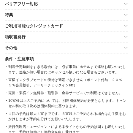
バリアフリー対応
特典
ご利用可能なクレジットカード
領収書発行
その他
条件・注意事項
到着予定時刻をすぎる場合には、必ず事前にホテルまで連絡お願いいたし
ます。連絡が無い場合にはキャンセル扱いになる場合もございます。
東横インクラブカードの優待は適応できません（ポイント付与、２０％
５％会員割引、アーリーチェックインetc）
売掛・東横イン無料券・割引券・金券サービスでの利用はできません。
10室様以上のご予約については、別途団体契約が必要となります。キャン
セル料の取り決めは団体契約に基づきます。
１回の予約は最大４室までです。５室以上ご予約される場合はお手数をお
かけしますが予約を分けてお願いいたします。
旅行代理店・エージェントによる本サイトからの予約は固くお断りいたし
ます。予約は無効とし違約金を申し受けます。