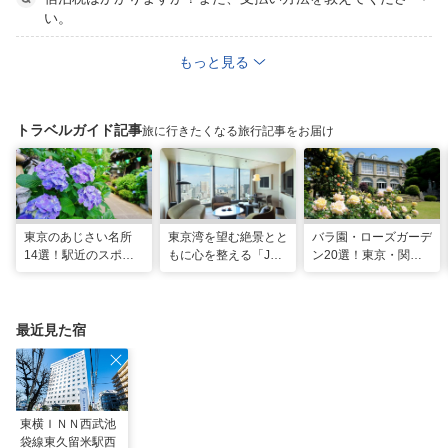
い。
もっと見る
トラベルガイド記事
旅に行きたくなる旅行記事をお届け
東京のあじさい名所
東京湾を望む絶景とと
バラ園・ローズガーデ
14選！駅近のスポッ
もに心を整える「JW
ン20選！東京・関東
トや2026年見頃情報
マリオット・ホテル東
の名所をご紹介
も
京」でのマインドフル
な滞在
最近見た宿
東横ＩＮＮ西武池
袋線東久留米駅西