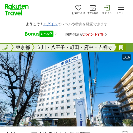
お気に入り
予約確認
ログイン
メニュー
全国
全国
東京都
立川・八王子・町田・府中・吉祥寺
東
1/16