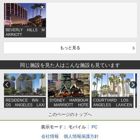
BEVERLY HILLS M
ARRIOTT
もっと見る
同じ施設を見た人はこんな施設も見ています
RESIDENCE INN L
SYDNEY HARBOUR
COURTYARD LOS
OS ANGELES LAX/
MARRIOTT HOTE
ANGELES LAX/CEN
CENTURY BOULEV
L AT CIRCULAR
TURY BOULEVARD
このページのトップへ
ARD
QUAY
表示モード：
モバイル
PC
会社情報
個人情報保護方針