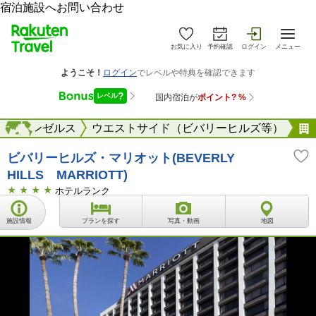
宿泊施設へお問い合わせ
お気に入り
予約確認
ログイン
メニュー
ロサンゼルス
海外
ウエストサイド（ビバリーヒルズ等）
ビバリーヒルズ・マリオット(BEVERLY
HILLS MARRIOTT)
ホテルランク
施設情報
プランを探す
写真・動画
地図