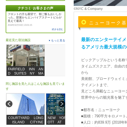
クチコミ･お客さまの声
©NYC & Company
フロントの方も親切で、朝ご飯もおいしか
った。部屋からエンパイアステートビルが
見えて最高！
ニューヨーク
2018年02月03日 23:01:15
続きを読む
最新のエンターテイメ
最近見た宿泊施設
もっと見る
るアメリカ最大規模の
ビックアップルという名称
タイムズスクエア、自由の
FAIRFIELD INN AN
から
D SUITES NY MA
NHATTAN/FIFTH AVE
美術館、ブロードウェイミ
NUE
同じ施設を見た人はこんな施設も見ていま
テイメントまで、
す
見どころ満載なニューヨー
世界中からの観光客を魅了
■都市名：ニューヨーク
■面積：790平方キロメー
COURTYARD LONG
NEW YORK MARRI
ELEMENT NEW Y
ISLAND CITY/NE
OTT AT THE BRO
■人口：約839.9万 (2018年
ORK TIMES SQUA
W YORK MANHAT
OKLYN BRIDGE
RE WEST