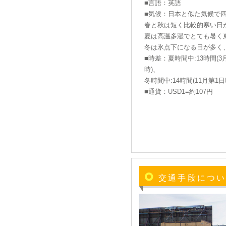
■言語：英語
TAN VIEW
■気候：日本と似た気候で
春と秋は短く比較的寒い日
夏は高温多湿でとても暑く
冬は氷点下になる日が多く
■時差：夏時間中:13時間(
時)、
冬時間中:14時間(11月第
■通貨：USD1=約107円
交通手段につ