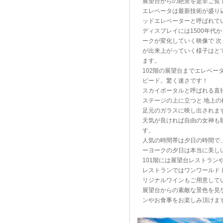
展望台からの絶景を是非ご覧
エレベータは最新技術が盛り
ッドエレベーターと呼ばれて
ディスプレイには1500年代
ークが変化していく映像で 
が出来上がっていく様子はと
ます。
102階の展望台までエレベー
ピード。驚く速さです！
スカイポータルと呼ばれる直
ステージの上に立つと 地上
足元のガラスに映し出されま
天気が良ければ自由の女神も
す。
人気の時間帯は夕日の時間で
ーヨークの夕日は本当に美し
101階には展望台レストラン
レストランではワンワールド
リジナルワインもご用意して
展望台からの素敵な景色を見
ンやお食事をお楽しみ頂けま