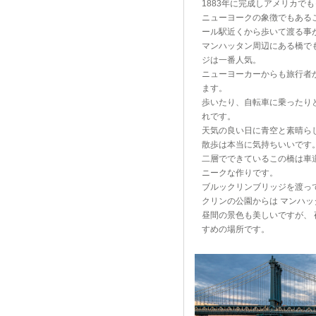
1883年に完成しアメリカで
ニューヨークの象徴でもある
ール駅近くから歩いて渡る事
マンハッタン周辺にある橋で
ジは一番人気。
ニューヨーカーからも旅行者
ます。
歩いたり、自転車に乗ったり
れです。
天気の良い日に青空と素晴ら
散歩は本当に気持ちいいです
二層でできているこの橋は車
ニークな作りです。
ブルックリンブリッジを渡っ
クリンの公園からは マンハ
昼間の景色も美しいですが、
すめの場所です。