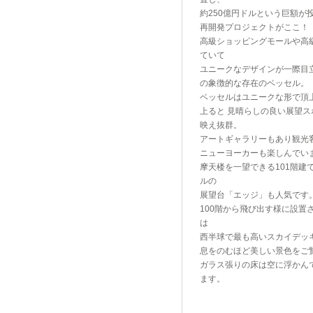
約250億円ドルという巨額が
再開発プロジェクトがここ！
高級ショッピングモールや高
ていて
ユニークなデザインが一際目
の象徴的な存在のベッセル。
ベッセルはユニークな形で頂
上ると 見晴らしの良い展望
映え抜群。
アートギャラリーもあり観光
ニューヨーカーも楽しんでい
摩天楼を一望できる101階建て
ルの
展望台「エッジ」も人気です
100階から飛び出す様に設置
は
西半球で最も高いスカイデッ
息をのむほど美しい景色をご
ガラス張りの床は空に浮かん
ます。