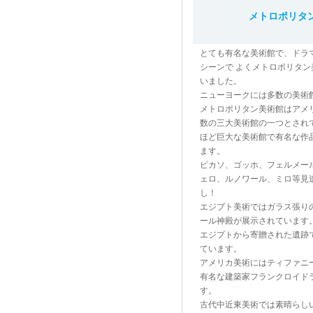
メトロポリタ
とても有名な美術館で、ドラ
シーンで よくメトロポリタ
いました。
ニューヨークには多数の美術
メトロポリタン美術館はアメ
数の三大美術館の一つとされ
ほど巨大な美術館で有名な作
ます。
ピカソ、ゴッホ、フェルメー
ェロ、ルノワール、ミロ等見
し！
エジプト美術ではガラス張り
ール神殿が展示されています
エジプトから寄贈された遺跡
ています。
アメリカ美術にはティファニ
有名な建築家フランクロイド
す。
古代中近東美術では素晴らし