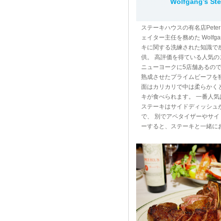
Wolfgang’s St
ステーキハウスの有名店Peter 
ェイター主任を務めた Wolfg
キに関する洗練された知識で
供。 高評価を得ている人気
ニューヨークに5店舗あるので
熟成させたプライムビーフを
面はカリカリで中は柔らかく
キが食べられます。 一番人気
ステーキはサイドディッシュ
で、 別でアペタイザーやサ
ーすると、ステーキと一緒に