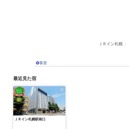
ＪＲイン札幌
客室
最近見た宿
ＪＲイン札幌駅南口