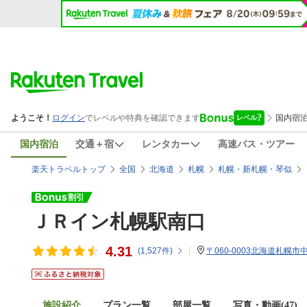
国内宿泊
交通＋宿
レンタカー
高速バス・ツアー
楽天トラベルトップ
全国
北海道
札幌
札幌・新札幌・琴似
ＪＲイン札幌駅南口
4.31
(
1,527
件)
〒060-0003北海道札幌市
施設紹介
プラン一覧
部屋一覧
写真・動画(47)