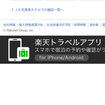
入れる！？お得感満載
れ」だった…！北海道
屋製菓直営初のオ
の超穴場スポット！
グルメ「豚丼」のヒミ
ンキッチンが函館
ツ
ＪＲ北海道ホテルズの施設一覧へ
会社情報
個人情報保護方針
社会的責任[CSR]
採用情報
規約集
© Rakuten Group, Inc.