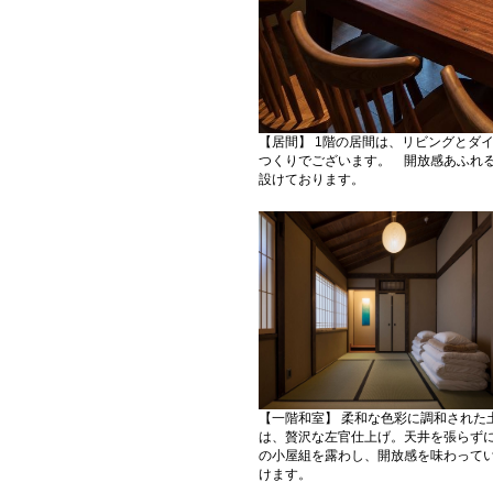
【居間】 1階の居間は、リビングとダ
つくりでございます。 開放感あふれ
設けております。
【一階和室】 柔和な色彩に調和された
は、贅沢な左官仕上げ。天井を張らず
の小屋組を露わし、開放感を味わって
けます。