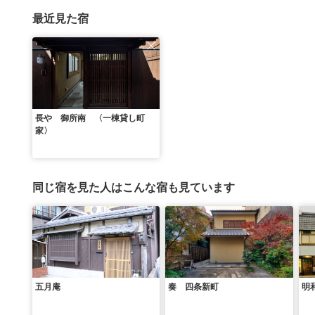
最近見た宿
長や 御所南 〈一棟貸し町
家〉
同じ宿を見た人はこんな宿も見ています
五月庵
奏 四条新町
明