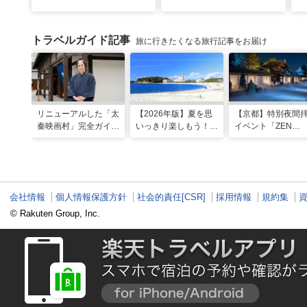
トラベルガイド記事
旅に行きたくなる旅行記事をお届け
リニューアルした「太
【2026年版】夏を思
【京都】特別夜間
秦映画村」完全ガイ
いっきり楽しもう！関
イベント「ZEN
ド。イマーシブ体験
西のおすすめ海水浴
NIGHT 東福寺」が
に"18禁”コンテンツま
場・ビーチ18選
催！ “脳をととのえ
で！
る”没入型サウンド
ートナイトを
会社情報
個人情報保護方針
社会的責任[CSR]
採用情報
規約集
© Rakuten Group, Inc.