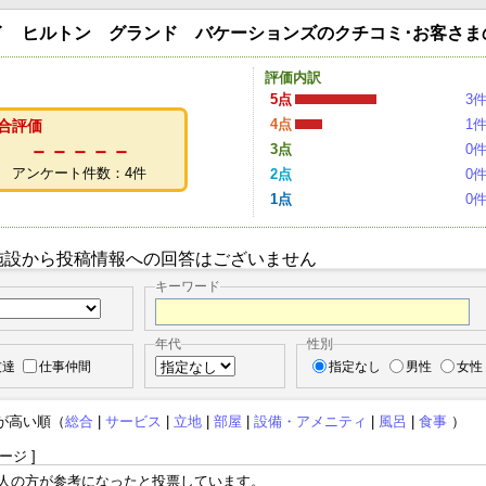
イ ヒルトン グランド バケーションズのクチコミ･お客さま
評価内訳
5点
3
4点
1
合評価
－－－－－
3点
0
アンケート件数：4件
2点
0
1点
0
施設から投稿情報への回答はございません
キーワード
年代
性別
友達
仕事仲間
指定なし
男性
女性
が高い順（
総合
|
サービス
|
立地
|
部屋
|
設備・アメニティ
|
風呂
|
食事
）
ージ ]
2人の方が参考になったと投票しています。