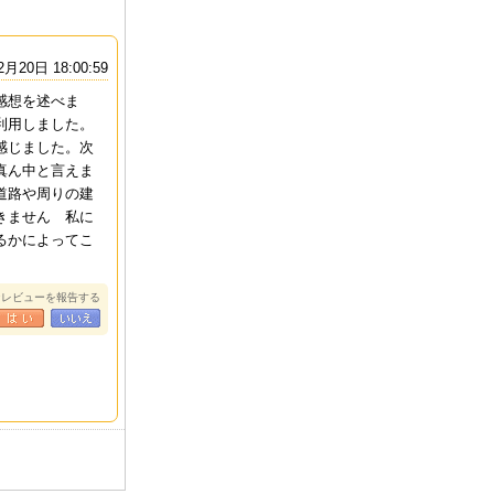
2月20日 18:00:59
感想を述べま
利用しました。
感じました。次
真ん中と言えま
道路や周りの建
きません 私に
 IMPERIAL HA
WAIKIKI CIRCLE H
HYATT CENTRIC
RENAIS
るかによってこ
I RESORT AT
OTEL
WAIKIKI BEACH
NOLULU
IKI
ND SPA
なレビューを報告する