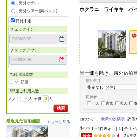
海外ホテル
ホクラニ ワイキキ バ
海外ツアー(楽パック)
日付未定
チェックイン
総
チェックアウト
※一部を除き、海外宿泊
ご利用部屋数
宿泊年月
部屋
1部屋ご利用人数
同伴者
大人
人 子供
0
人
一人
家族
恋人
検索
最新の投稿順
評価
[並びかえ]
最近見た宿泊施設
もっと見る
4
件中
1～4件表示
[
1
| 全
1
ペ
4
2人中
総合