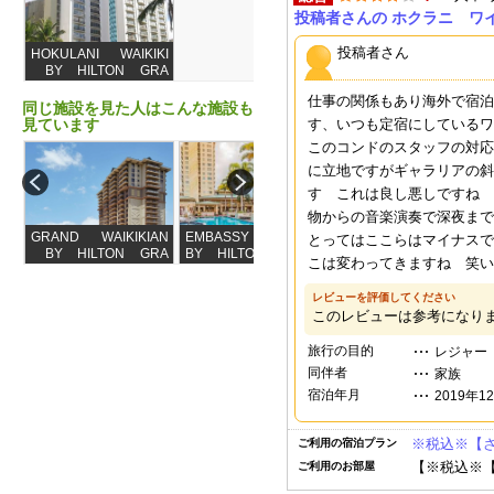
投稿者さんの ホクラニ ワ
投稿者さん
HOKULANI WAIKIKI
BY HILTON GRA
ND VACATIONS
仕事の関係もあり海外で宿泊
同じ施設を見た人はこんな施設も
見ています
す、いつも定宿にしているワ
このコンドのスタッフの対応
に立地ですがギャラリアの斜
す これは良し悪しですね 
物からの音楽演奏で深夜まで
GRAND WAIKIKIAN
EMBASSY SUITES
GRAND ISLANDER
とってはここらはマイナスで
BY HILTON GRA
BY HILTON - WAI
BY HILTON GRA
こは変わってきま
ND VACATIONS
KIKI BEACH WALK
ND VACATIONS
レビューを評価してください
このレビューは参考になり
旅行の目的
レジャー
同伴者
家族
宿泊年月
2019年1
※税込※【
ご利用の宿泊プラン
【※税込※
ご利用のお部屋