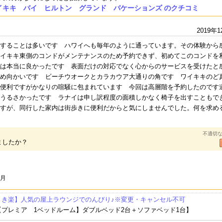
イキキ バイ ヒルトン グランド バケーションズ のクチコミ
2019年1
することは多いです ハワイへも毎年のように通っています。その体験から
イキキ東側のコンドがメンテナンスのため予約できず、初めてこのコンドを
は本当に良かったです 表面だけの対応でなく心からのサービスを受けたと
め向かいです ビーチウオークとカラカウア大通りの角です ワイキキのど
便利ですがかなりの喧騒に包まれています 今回は高層階を予約したのです
うるさかったです ラナイは申し訳程度の面積しかなく椅子を出すこともで
HILTON GARDEN I
HILTON GRAND V
Ka La'i Waikiki Be
THE
すが、同行した家内は街歩きに便利だからと気にしませんでした。何を求め
NN WAIKIKI BEAC
ACATIONS AT HILT
ach, LXR Hotels
WAI
すね 笑い
H
ON HAWAIIAN VIL
& Resorts
WAIK
LAGE
不適切
ましたか？
2月
さき楽】人気の屋上ラウンジでのんびり♪※変更・キャンセル不可
【プレミア 1ベッドルーム】ダブルベッド2台＋ソファベッド1台】