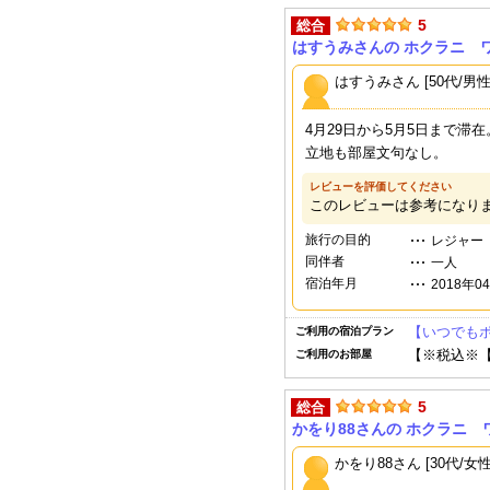
5
総合
はすうみさんの ホクラニ 
はすうみさん [50代/男性
4月29日から5月5日まで滞在
立地も部屋文句なし。
レビューを評価してください
このレビューは参考になり
旅行の目的
レジャー
同伴者
一人
宿泊年月
2018年0
【いつでもポ
ご利用の宿泊プラン
【※税込※
ご利用のお部屋
5
総合
かをり88さんの ホクラニ
かをり88さん [30代/女性