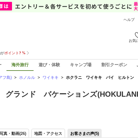
ヘルプ
お気
ー
海外旅行
遊び・体験
キャンプ場
割引クーポン
アフ島)
>
ホノルル
>
ワイキキ
>
ホクラニ ワイキキ バイ ヒルトン グラ
ランド バケーションズ(HOKULANI 
写真・動画(26)
地図・アクセス
お客さまの声(
5
)