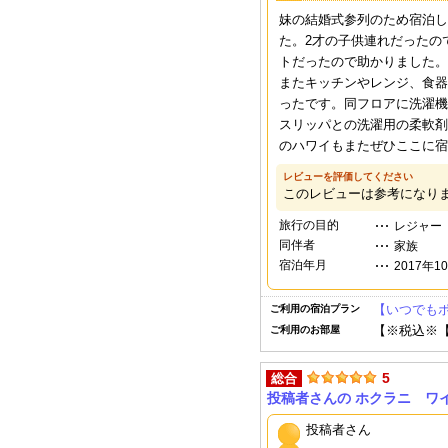
妹の結婚式参列のため宿泊し
た。2才の子供連れだったの
トだったので助かりました。
またキッチンやレンジ、食器
ったです。同フロアに洗濯機
スリッパとの洗濯用の柔軟剤
のハワイもまたぜひここに宿
レビューを評価してください
このレビューは参考になり
旅行の目的
レジャー
同伴者
家族
宿泊年月
2017年1
【いつでも
ご利用の宿泊プラン
【※税込※
ご利用のお部屋
5
総合
投稿者さんの ホクラニ ワ
投稿者さん