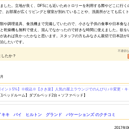
ました。立地が良く、DFSにも近いためトロリーを利用する際やどこに行く
で、お部屋が広くリビングと寝室が別れていることや、洗面所がとても広く
類や調理道具、食洗機まで完備していたので、小さな子供の食事や日本食な
と乾燥機も無料で使え、混んでなかったので好きな時間に使えました。欲を
があれば良かったかなと思います。スタッフの方もみなさん親切で日本語が
泊したいです。
不適切
ましたか？
0月
ポイント5%】※税込※【さき楽】人気の屋上ラウンジでのんびり♪※変更・キ
【1ベッドルーム】ダブルベッド2台＋ソファベッド】
イキキ バイ ヒルトン グランド バケーションズ のクチコミ
2017年0