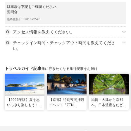
駐車場は下記をご確認ください。
要問合
最終更新日：2016-02-26
アクセス情報を教えてください。
チェックイン時間・チェックアウト時間を教えてくださ
い。
トラベルガイド記事
旅に行きたくなる旅行記事をお届け
【2026年版】夏を思
【京都】特別夜間拝観
滋賀・大津から京都
いっきり楽しもう！関
イベント「ZEN
へ。日本遺産をたどる
西のおすすめ海水浴
NIGHT 東福寺」が開
「びわ湖疏水船」の水
場・ビーチ18選
催！ “脳をととのえ
路旅
る”没入型サウンドア
ートナイトを