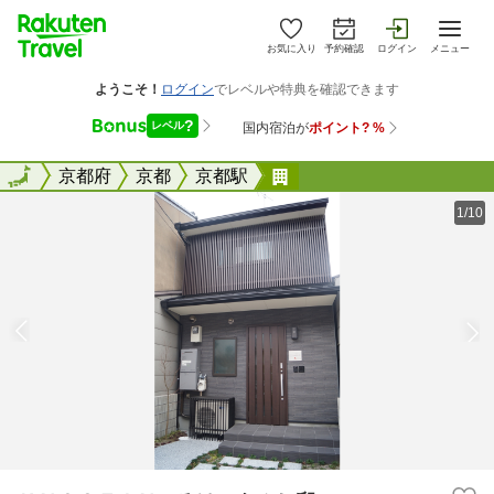
お気に入り
予約確認
ログイン
メニュー
全国
全国
京都府
京都
京都駅
ＫＹＯＳＴＡＹいろは 
1/10