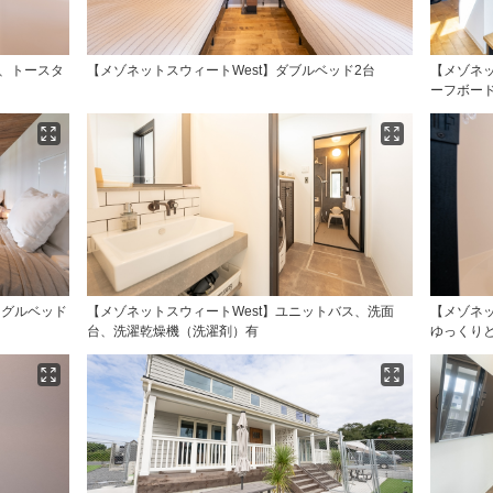
ジ、トースタ
【メゾネットスウィートWest】ダブルベッド2台
【メゾネッ
ーフボー
ングルベッド
【メゾネットスウィートWest】ユニットバス、洗面
【メゾネッ
台、洗濯乾燥機（洗濯剤）有
ゆっくりと