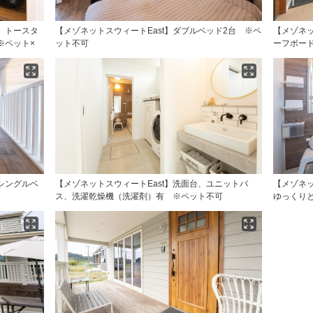
、トースタ
【メゾネットスウィートEast】ダブルベッド2台 ※ペ
【メゾネッ
※ペット×
ット不可
ーフボー
シングルベ
【メゾネットスウィートEast】洗面台、ユニットバ
【メゾネッ
ス、洗濯乾燥機（洗濯剤）有 ※ペット不可
ゆっくり