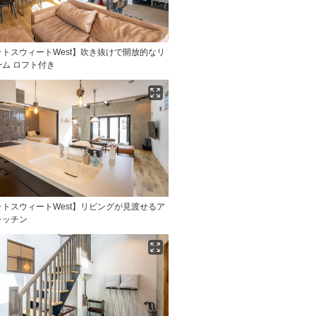
トスウィートWest】吹き抜けで開放的なリ
ム ロフト付き
トスウィートWest】リビングが見渡せるア
キッチン