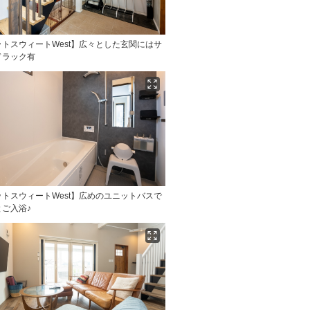
トスウィートWest】広々とした玄関にはサ
ドラック有
トスウィートWest】広めのユニットバスで
ご入浴♪