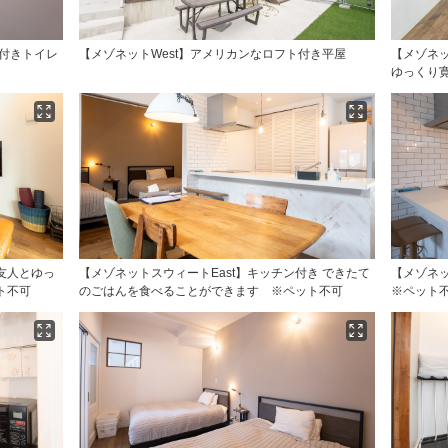
機付きトイレ
【メゾネットWest】アメリカンなロフト付き平屋
【メゾネッ
ゆっくり
友人とゆっ
【メゾネットスウィートEast】キッチン付き できたて
【メゾネ
ト不可
のごはんを食べることができます ※ペット不可
※ペット