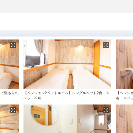
井で温もりの
【ペンション2ベッドルーム】シングルベッド2台 ※
【ペンシ
ペット不可
有 ※ペ