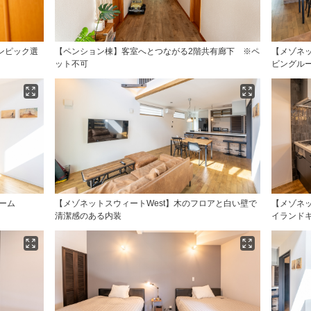
ンピック選
【ペンション棟】客室へとつながる2階共有廊下 ※ペ
【メゾネッ
ット不可
ビングルー
ーム
【メゾネットスウィートWest】木のフロアと白い壁で
【メゾネッ
清潔感のある内装
イランド