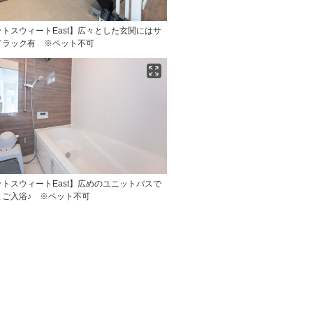
トスウィートEast】広々とした玄関にはサ
ドラック有 ※ペット不可
トスウィートEast】広めのユニットバスで
とご入浴♪ ※ペット不可