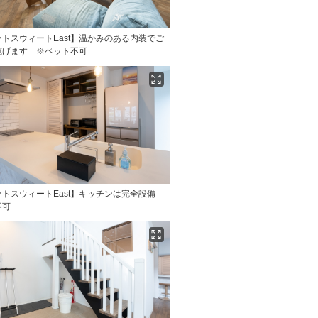
トスウィートEast】温かみのある内装でご
寛げます ※ペット不可
ットスウィートEast】キッチンは完全設備
不可