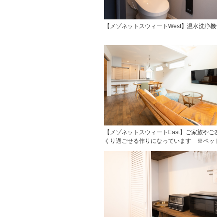
【メゾネットスウィートWest】温水洗浄
【メゾネットスウィートEast】ご家族やご
くり過ごせる作りになっています ※ペッ