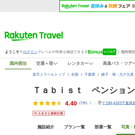
国内宿泊
交通＋宿
レンタカー
高速バス・ツア
楽天トラベルトップ
全国
千葉県
銚子・旭・九十九里
Ｔａｂｉｓｔ ペンショ
4.40
(
7
件)
〒299-4303千葉
施設紹介
プラン一覧
部屋一覧
写真・動