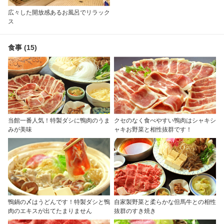
広々した開放感あるお風呂でリラック
ス
食事 (15)
当館一番人気！特製ダシに鴨肉のうま
クセのなく食べやすい鴨肉はシャキシ
みが美味
ャキお野菜と相性抜群です！
鴨鍋の〆はうどんです！特製ダシと鴨
自家製野菜と柔らかな但馬牛との相性
肉のエキスが出てたまりません
抜群のすき焼き