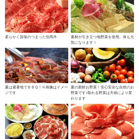
柔らかく旨味のつまった但馬牛
素材が引き立つ地野菜を使用。体も元
気になります！
夏は避暑地でＢＢＱ！※画像はイメー
夏の新鮮お野菜！安心安全な自然のお
ジです
野菜です♪取れる野菜は天候により変
わります