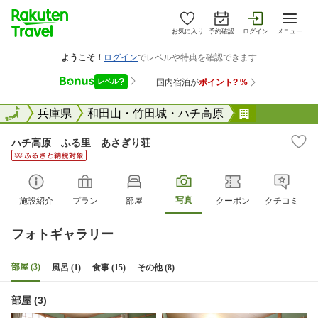
お気に入り
予約確認
ログイン
メニュー
全国
全国
兵庫県
和田山・竹田城・ハチ高原
ハチ高原 
ハチ高原 ふる里 あさぎり荘
写真
施設紹介
プラン
部屋
クーポン
クチコミ
フォトギャラリー
部屋 (3)
風呂 (1)
食事 (15)
その他 (8)
部屋 (3)