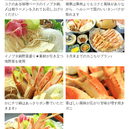
コクのある味噌ベースのイノブタ鍋。
猪豚は豚肉よりもコクと風味がありな
〆は相ラーメンを入れてお召し上げり
がら、ヘルシーで質のいいタンパクが
ください
取れます
イノブタ鍋野菜盛り★素材が引き立つ
３月末までのカニちりプラン♪
地野菜を使用
かにチリ鍋はあっさりポン酢でいただ
香ばしい風味が広がり甘味が増す焼き
きます♪
ガニ