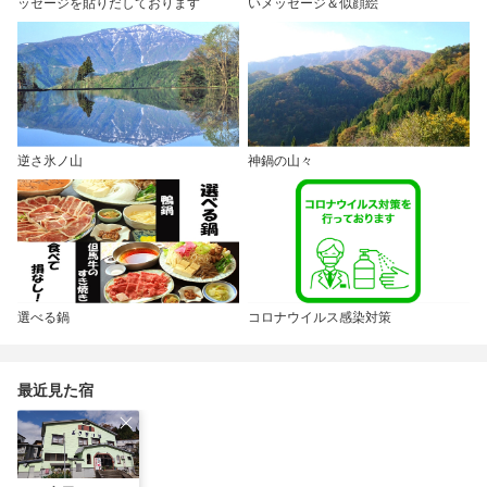
ッセージを貼りだしております
いメッセージ＆似顔絵
逆さ氷ノ山
神鍋の山々
選べる鍋
コロナウイルス感染対策
最近見た宿