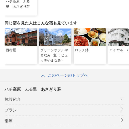
ハチ高原 ふる
里 あさぎり荘
同じ宿を見た人はこんな宿も見ています
西村屋
グリーンホテルや
ロッヂ鉢
ロイヤル 
まなみ（旧：ヒュ
ッテやまなみ）
このページのトップへ
ハチ高原 ふる里 あさぎり荘
施設紹介
プラン
部屋