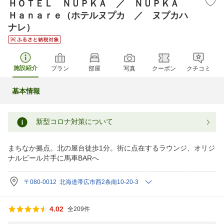
ＨＯＴＥＬ ＮＵＰＫＡ ／ ＮＵＰＫＡ
Ｈａｎａｒｅ（ホテルヌプカ ／ ヌプカハ
ナレ）
施設紹介
プラン
部屋
写真
クーポン
クチコミ
基本情報
新型コロナ対策について
まちなか拠点。北の屋台徒歩1分。街に点在するラウンジ、オリジ
ナルビール片手に馬車BARへ
〒080-0012 北海道帯広市西2条南10-20-3
4.02
全209件