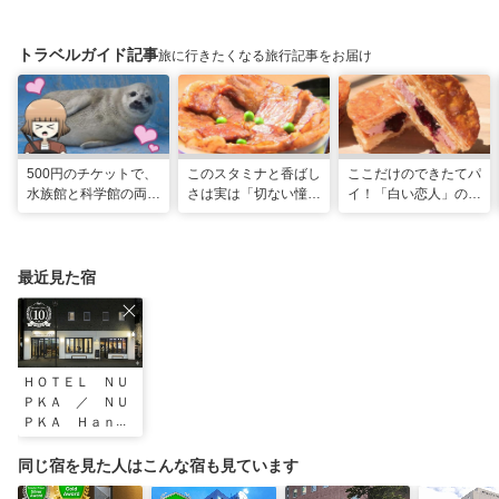
トラベルガイド記事
旅に行きたくなる旅行記事をお届け
500円のチケットで、
このスタミナと香ばし
ここだけのできたてパ
水族館と科学館の両方
さは実は「切ない憧
イ！「白い恋人」の石
入れる！？お得感満載
れ」だった…！北海道
屋製菓直営初のオープ
の超穴場スポット！
グルメ「豚丼」のヒミ
ンキッチンが函館に
ツ
最近見た宿
ＨＯＴＥＬ ＮＵ
ＰＫＡ ／ ＮＵ
ＰＫＡ Ｈａｎａ
ｒｅ（ホテルヌプ
カ ／ ヌプカハ
同じ宿を見た人はこんな宿も見ています
ナレ）