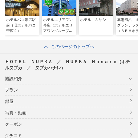
ホテルパコ帯広駅
ホテルエリアワン
ホテル ムサシ
薬湯風呂 
前（旧ホテルパコ
帯広（ホテルエリ
グランテラ
帯広２）
アワングループ）
（ＢＢＨホ
ループ）
このページのトップへ
ＨＯＴＥＬ ＮＵＰＫＡ ／ ＮＵＰＫＡ Ｈａｎａｒｅ（ホテ
ルヌプカ ／ ヌプカハナレ）
施設紹介
プラン
部屋
写真・動画
クーポン
クチコミ