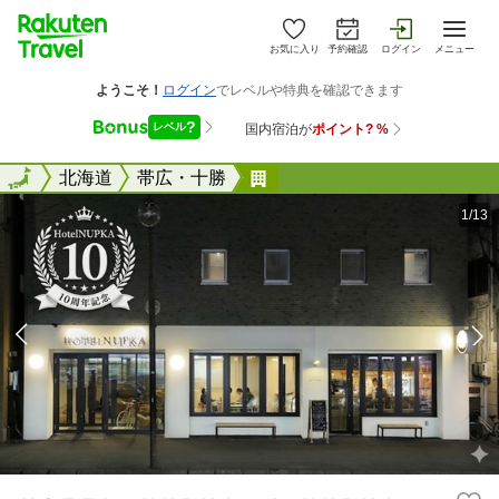
お気に入り
予約確認
ログイン
メニュー
全国
全国
北海道
帯広・十勝
ＨＯＴＥＬ ＮＵＰＫＡ 
1/13