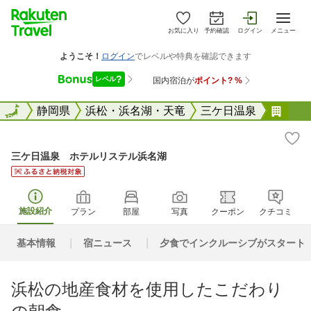
お気に入り
予約確認
ログイン
メニュー
全国
全国
静岡県
浜松・浜名湖・天竜
三ケ日温泉
三ケ
三ケ日温泉 ホテルリステル浜名湖
施設紹介
プラン
部屋
写真
クーポン
クチコミ
基本情報
宿ニュース
夕食でインクルーシブがスタート 
浜松の地産食材を使用したこだわり