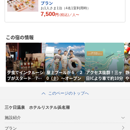
プラン
お1人さま1泊（4名1室利用時）
7,500
円
(税込)／
人
〜
この宿の情報
夕食でインクルーシ
屋上プールが６／２
アクセス抜群！三ヶ
静
ブがスタート 7／1
0（土）～オープン
日ICより車で約10分
や
～
堪
このページのトップへ
三ケ日温泉 ホテルリステル浜名湖
施設紹介
プラン